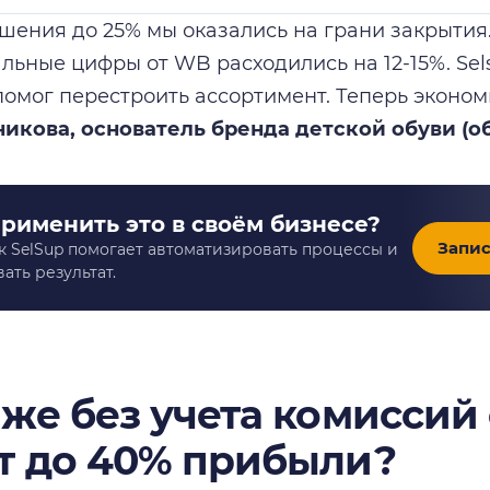
шения до 25% мы оказались на грани закрытия
еальные цифры от WB расходились на 12-15%. Se
помог перестроить ассортимент. Теперь эконом
икова, основатель бренда детской обуви (о
применить это в своём бизнесе?
Запис
к SelSup помогает автоматизировать процессы и
ать результат.
аже без учета комиссий
т до 40% прибыли?