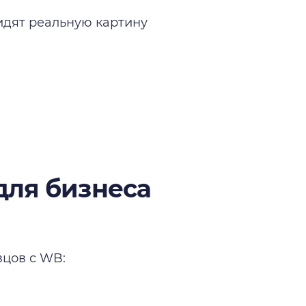
идят реальную картину
для бизнеса
вцов с WB: