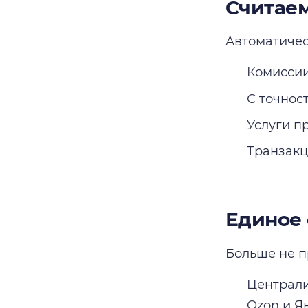
Считае
Автоматичес
Комиссии
С точнос
Услуги п
Транзакц
Единое 
Больше не п
Централи
Ozon и Я