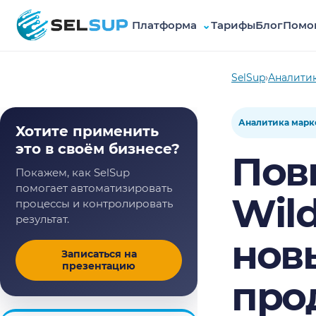
Платформа
⌄
Тарифы
Блог
Помо
SelSup
SelSup
›
Аналити
Аналитика марк
Хотите применить
это в своём бизнесе?
Пов
Покажем, как SelSup
помогает автоматизировать
Wild
процессы и контролировать
результат.
нов
Записаться на
презентацию
про