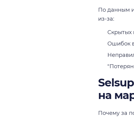
По данным и
из-за:
Скрытых 
Ошибок в
Неправил
"Потерян
Selsu
на ма
Почему за п