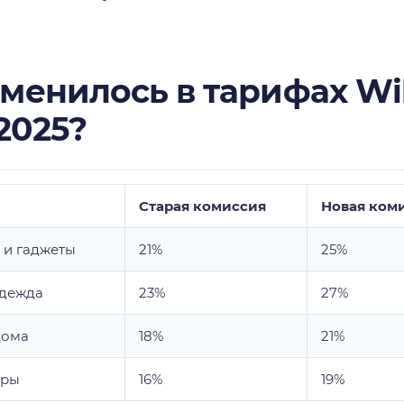
менилось в тарифах Wil
2025?
Старая комиссия
Новая ком
 и гаджеты
21%
25%
одежда
23%
27%
дома
18%
21%
ары
16%
19%