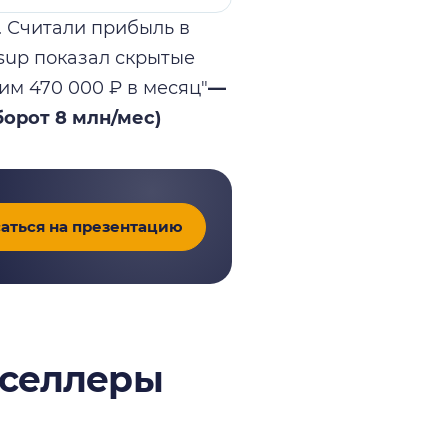
. Считали прибыль в
lsup показал скрытые
им 470 000 ₽ в месяц"
—
борот 8 млн/мес)
аться на презентацию
 селлеры