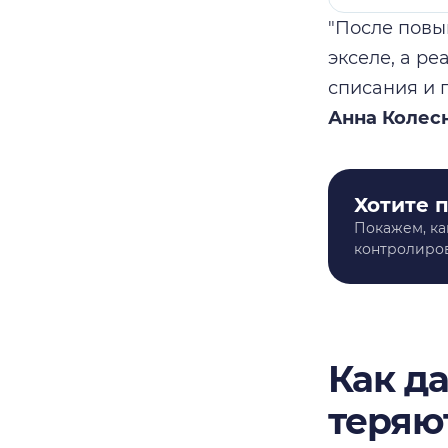
"После повы
экселе, а р
списания и 
Анна Колесн
Хотите 
Покажем, ка
контролиров
Как д
теряю