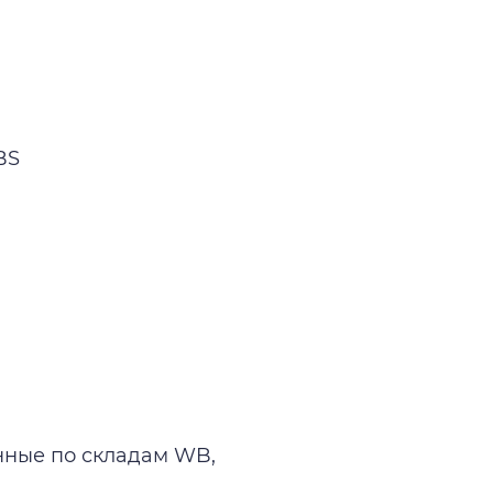
BS
нные по складам WB,