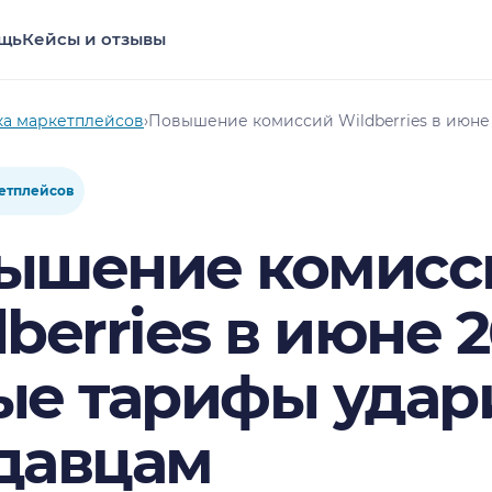
щь
Кейсы и отзывы
ка маркетплейсов
›
Повышение комиссий Wildberries в июне
етплейсов
ышение комисс
berries в июне 2
ые тарифы удар
давцам