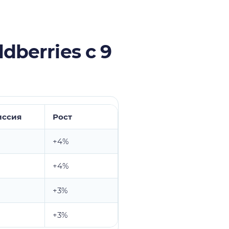
dberries с 9
иссия
Рост
+4%
+4%
+3%
+3%