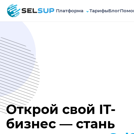
Платформа
⌄
Тарифы
Блог
Помо
SelSup
Открой свой IT-
бизнес — стань