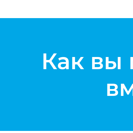
Как вы
вм