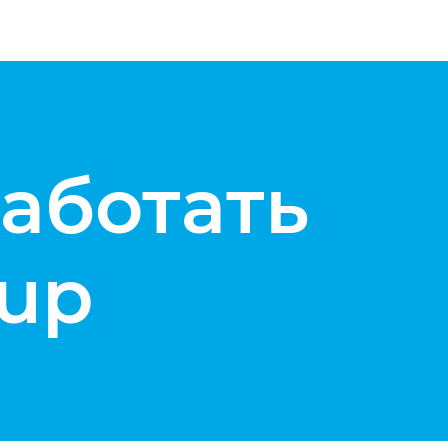
аботать
Sup