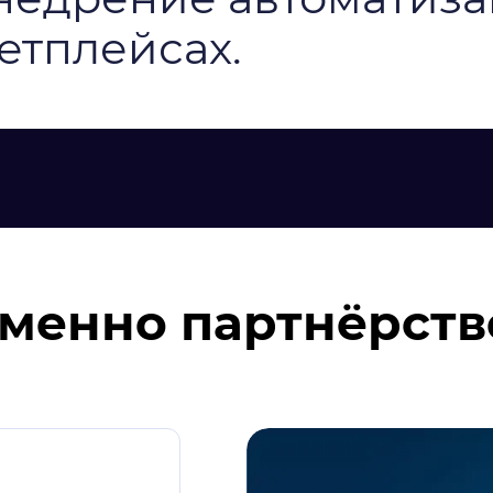
етплейсах.
менно партнёрство