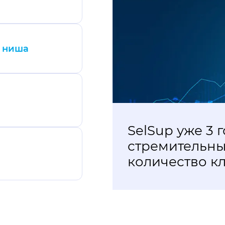
я ниша
SelSup уже 3 года подря
стремительный рост По 
количество клиентов ув
ний