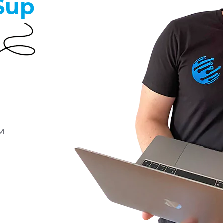
Sup
м