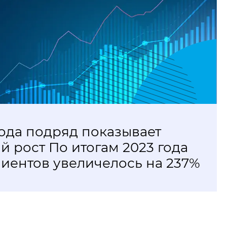
Вам необ
SelSup М
стороне 
д показывает
итогам 2023 года
еличелось на 237%