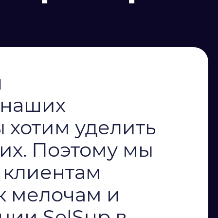
я
 наших
ы хотим уделить
их. Поэтому мы
 клиентам
к мелочам и
ции SelSup в