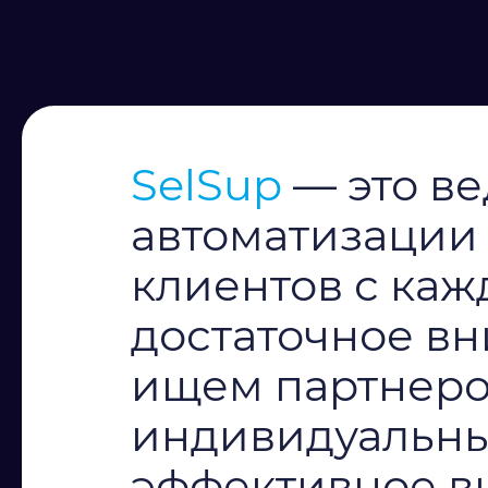
SelSup
— это в
автоматизации 
клиентов с каж
достаточное вн
ищем партнеров
индивидуальны
эффективное в