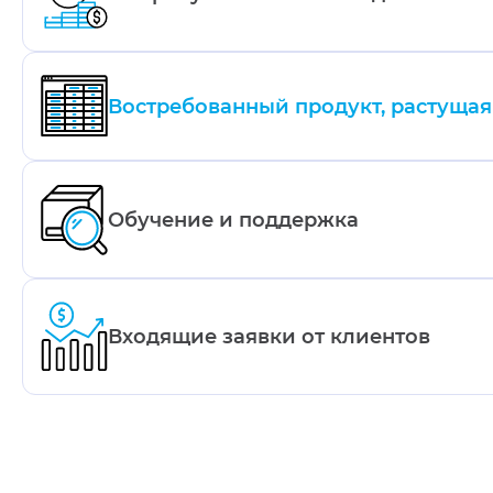
Востребованный продукт, растуща
Обучение и поддержка
ртнёрства с SelSup не требуется
ь паушальные взносы, мы
Входящие заявки от клиентов
ресованы в развитии
овыгодных партнёрских отноше