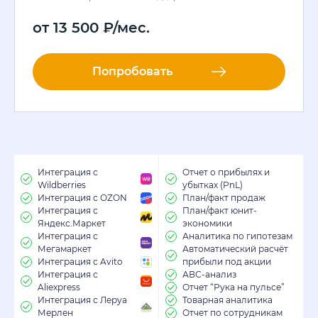
от
13 500
₽
/мес.
Попробовать
Интеграция с
Отчет о прибылях и
Wildberries
убытках (PnL)
Интеграция с OZON
План/факт продаж
Интеграция с
План/факт юнит-
Яндекс.Маркет
экономики
Интеграция с
Аналитика по гипотезам
Мегамаркет
Автоматический расчёт
Интеграция с Avito
прибыли под акции
Интеграция с
АВС-анализ
Aliexpress
Отчет “Рука на пульсе”
Интеграция с Леруа
Товарная аналитика
Мерлен
Отчет по сотрудникам