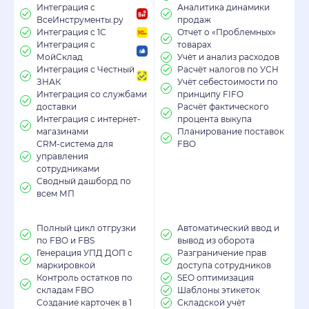
Интеграция с
Аналитика динамики
ВсеИнструменты.ру
продаж
Интеграция с 1С
Отчет о «Проблемных»
Интеграция с
товарах
МойСклад
Учёт и анализ расходов
Интеграция с Честный
Расчёт налогов по УСН
ЗНАК
Учёт себестоимости по
Интеграция со службами
принципу FIFO
доставки
Расчёт фактического
Интеграция с интернет-
процента выкупа
магазинами
Планирование поставок
CRM-система для
FBO
управления
сотрудниками
Сводный дашборд по
всем МП
Полный цикл отгрузки
Автоматический ввод и
по FBO и FBS
вывод из оборота
Генерация УПД ДОП с
Разграничение прав
маркировкой
доступа сотрудников
Контроль остатков по
SЕО оптимизация
складам FBO
Шаблоны этикеток
Создание карточек в 1
Складской учёт