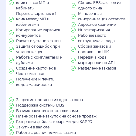
клик на все МП и
Сборка FBS заказов из
кабинеты
одного окна
Перенос карточек в 1
Мгновенная
клик между МП и
синхронизация остатков
кабинетами
Адресное хранение
Копирование карточек
Инвентаризация
конкурентов
Рабочее место
Расчет и установка цен
сотрудника склада
Защита от ошибок при
Сборка заказов и
установке цен
поставок по ШК
Работа с комплектами и
Передача кода
дублями
маркировки по API
Создание карточек в
Разделение заказов
Честном знаке
Получение и печать
кодов маркировки
Закрытие поставок из одного окна
Поддержка системы DBS
Взаиморасчеты с поставщиками
Планирование закупок на основе продаж
Генерация файла с товарами для КАРГО
Закупки в валюте
Работа с розничными заказами