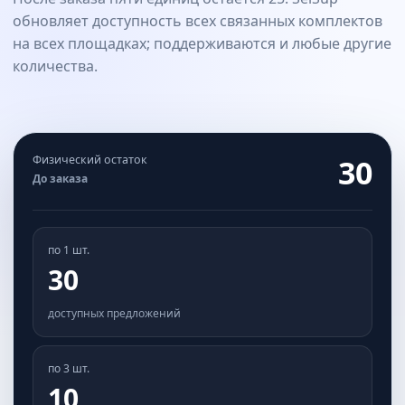
обновляет доступность всех связанных комплектов
на всех площадках; поддерживаются и любые другие
количества.
Физический остаток
25
Заказ −5 · пересчитано
по 1 шт.
25
доступных предложений
по 3 шт.
8