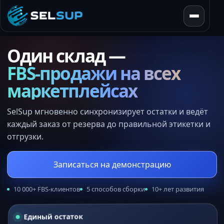
SelSup
Открыть
Один склад —
FBS-продажи на всех
маркетплейсах
SelSup мгновенно синхронизирует остатки и ведёт
каждый заказ от резерва до правильной этикетки и
отгрузки.
Записаться на демонстрацию
10 000+ FBS-клиентов
5 способов сборки
10+ лет развития
На складе 30 единиц. После заказа пяти единиц SelSup
Единый остаток