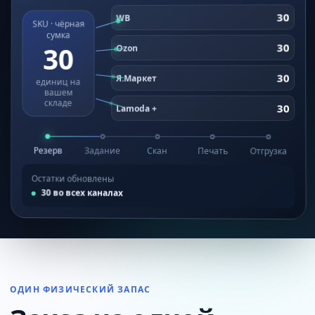
25
WB
SKU · чёрная
сумка
25
25
Ozon
25
Я.Маркет
единиц на
вашем
складе
25
Lamoda +
Резерв
Задание
Скан
Печать
Отгрузка
Остатки обновлены
25
во всех каналах
ОДИН ФИЗИЧЕСКИЙ ЗАПАС