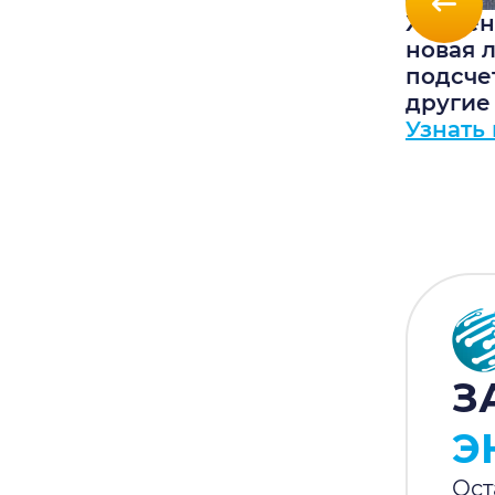
ля
Автоматическая проверка
Хранен
при выборе тарифа,
новая 
обновления для FBO FBS
подсче
и скидка 10% на сервис
другие
Узнать подробнее
Узнать
З
Э
Ост