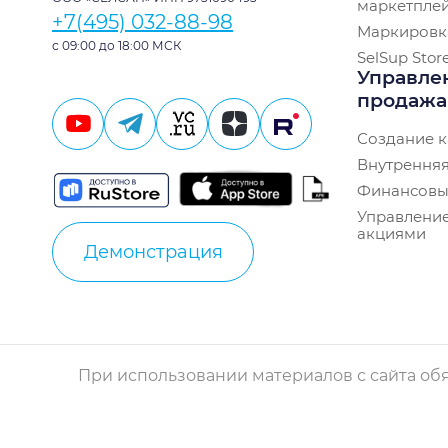
маркетпле
+7(495) 032-88-98
Маркировк
с 09:00 до 18:00 МСК
SelSup Stor
Управле
продаж
Создание к
Внутренняя
Финансовы
Управление
акциями
Демонстрация
При использовании материалов с сайта обя