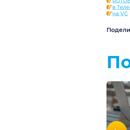
RUTU
в Тел
на VC
Подели
По