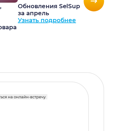
,
Обновления SelSup
Обновле
за апрель
за март
Узнать подробнее
Узнать 
овара
ься на онлайн-встречу