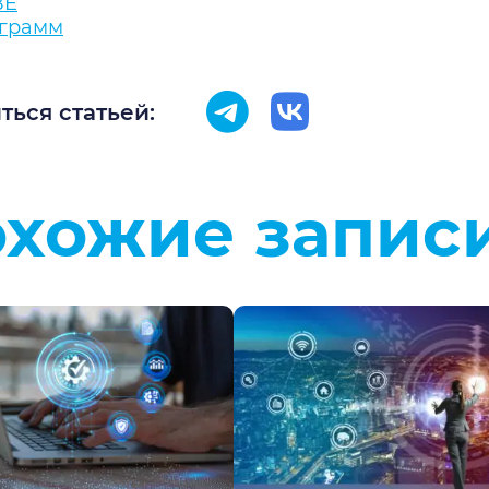
BE
еграмм
ться статьей:
хожие запис