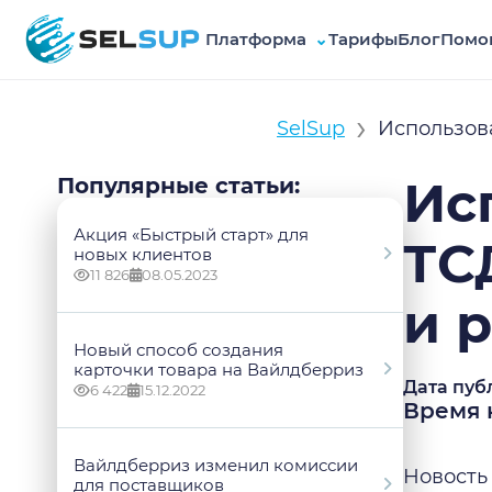
Платформа
⌄
Тарифы
Блог
Помо
SelSup
›
SelSup
Использова
Ис
Популярные статьи:
Акция «Быстрый старт» для
ТС
новых клиентов
11 826
08.05.2023
и 
Новый способ создания
карточки товара на Вайлдберриз
Дата пуб
6 422
15.12.2022
Время 
Вайлдберриз изменил комиссии
Новость 
для поставщиков