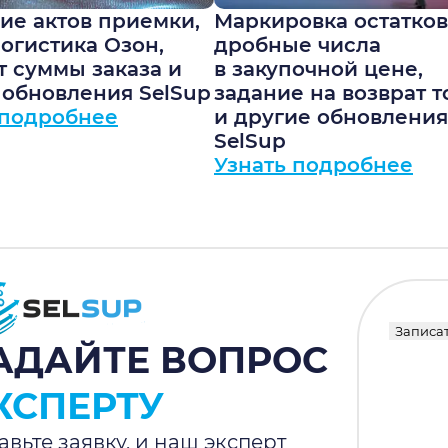
ие актов приемки,
Маркировка остатков
логистика Озон,
дробные числа
т суммы заказа и
в закупочной цене,
 обновления SelSup
задание на возврат т
 подробнее
и другие обновления
SelSup
Узнать подробнее
Записат
АДАЙТЕ ВОПРОС
КСПЕРТУ
авьте заявку, и наш эксперт