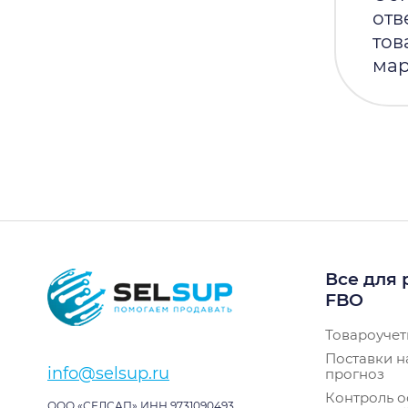
отв
тов
мар
Все для 
FBO
Товароучет
Поставки н
info@selsup.ru
прогноз
Контроль о
ООО «СЕЛСАП» ИНН 9731090493