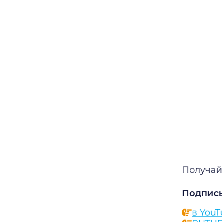
Получай
Подписы
в You