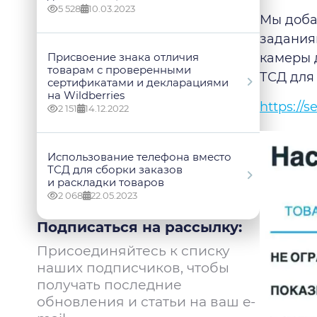
5 528
10.03.2023
Мы доба
задания
Присвоение знака отличия
камеры 
товарам с проверенными
ТСД для 
сертификатами и декларациями
на Wildberries
https://s
2 151
14.12.2022
Использование телефона вместо
ТСД для сборки заказов
и раскладки товаров
2 068
22.05.2023
Подписаться на рассылку:
Присоединяйтесь к списку
наших подписчиков, чтобы
получать последние
обновления и статьи на ваш e-