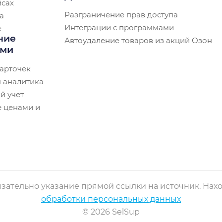
йсах
Разграничение прав доступа
а
Интеграции с программами
e
ние
Автоудаление товаров из акций Озон
ами
арточек
 аналитика
й учет
 ценами и
зательно указание прямой ссылки на источник. Наход
обработки персональных данных
© 2026 SelSup