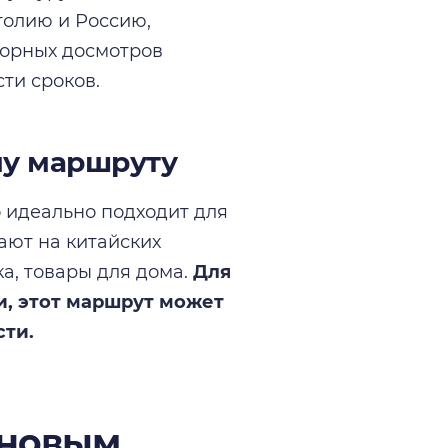
голию и Россию,
торных досмотров
ти сроков.
му маршруту
о идеально подходит для
ают на китайских
ка, товары для дома.
Для
и, этот маршрут может
сти.
 новым