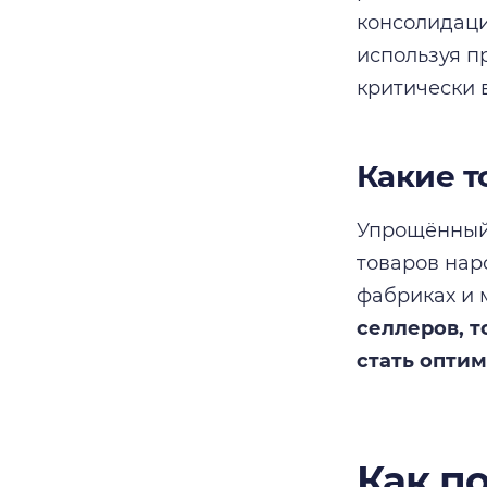
консолидаци
используя п
критически 
Какие т
Упрощённый 
товаров нар
фабриках и 
селлеров, 
стать опти
Как п