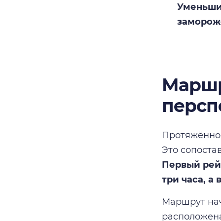
Уменьшит
замороже
Маршр
персп
Протяжённос
Это сопоста
Первый рей
три часа, а
Маршрут нач
расположена