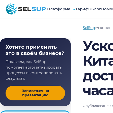
Платформа
⌄
Тарифы
Блог
Помо
SelSup
SelSup
›
Ускоренн
Уск
Хотите применить
это в своём бизнесе?
Кита
Покажем, как SelSup
помогает автоматизировать
дост
процессы и контролировать
результат.
час
Записаться на
презентацию
Опубликовано
09