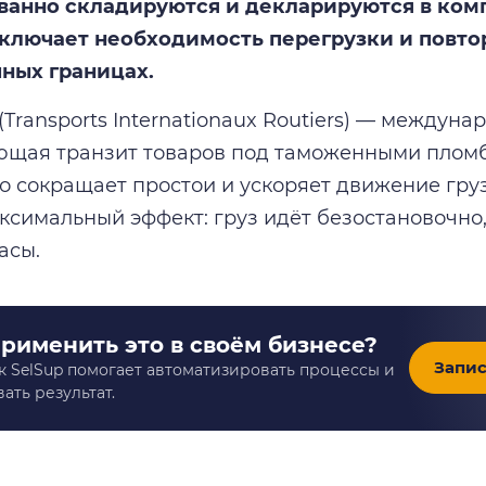
ванно складируются и декларируются в ко
исключает необходимость перегрузки и повт
ных границах.
(Transports Internationaux Routiers) — междун
щая транзит товаров под таможенными пломб
то сокращает простои и ускоряет движение груз
аксимальный эффект: груз идёт безостановочно
асы.
применить это в своём бизнесе?
Запис
к SelSup помогает автоматизировать процессы и
ать результат.