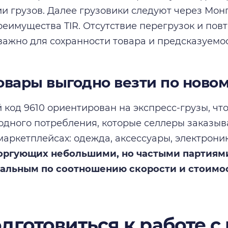
и грузов. Далее грузовики следуют через Мон
реимущества TIR. Отсутствие перегрузок и пов
важно для сохранности товара и предсказуемос
овары выгодно везти по ново
код 9610 ориентирован на экспресс-грузы, чт
одного потребления, которые селлеры заказыв
маркетплейсах: одежда, аксессуары, электрони
торгующих небольшими, но частыми партиям
мальным по соотношению скорости и стоимо
одготовиться к работе с