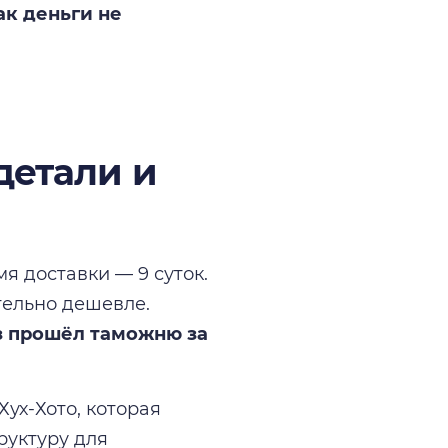
ак деньги не
детали и
я доставки — 9 суток.
тельно дешевле.
з прошёл таможню за
ух-Хото, которая
руктуру для