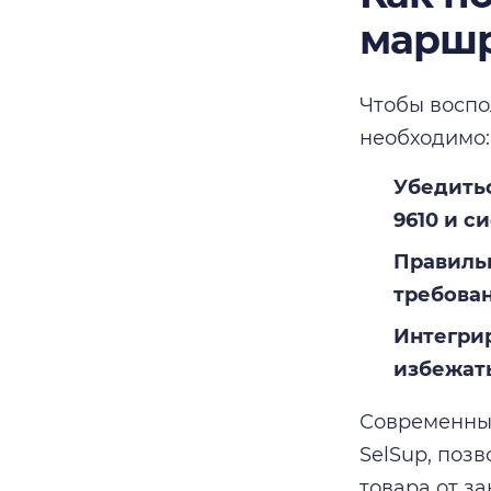
марш
Чтобы воспо
необходимо:
Убедитьс
9610 и си
Правиль
требова
Интегрир
избежат
Современные
SelSup, поз
товара от за