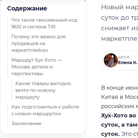
Новый мар
Содержание
суток до тр
Что такое таможенный код
9610 и система TIR
снижает и
Почему это важно для
маркетпле
продавцов на
маркетплейсах
АВТОР
Маршрут Хух-Хото —
Елена К.
Москва: детали и
перспективы
Какие товары выгодно
В конце июн
везти по новому
Китая в Мос
маршруту
российских 
Как подготовиться к работе
с новым маршрутом
Хух-Хото во
Заключение
суток, а т
суток.
Это с