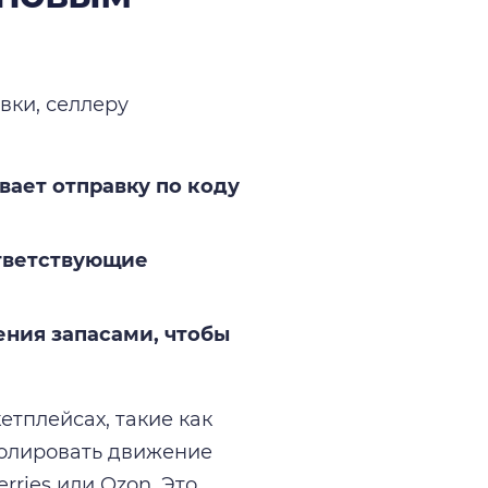
вки, селлеру
вает отправку по коду
тветствующие
ения запасами, чтобы
тплейсах, такие как
ролировать движение
rries или Ozon. Это