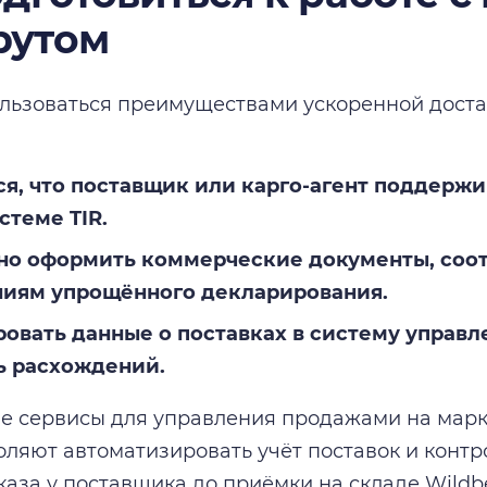
рутом
льзоваться преимуществами ускоренной доста
я, что поставщик или карго-агент поддержи
стеме TIR.
но оформить коммерческие документы, соо
ниям упрощённого декларирования.
овать данные о поставках в систему управл
ь расхождений.
 сервисы для управления продажами на марке
воляют автоматизировать учёт поставок и конт
каза у поставщика до приёмки на складе Wildbe