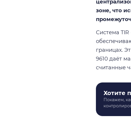
централизо
зоне, что 
промежуточ
Система TIR 
обеспечиваю
границах. Э
9610 даёт м
считанные ч
Хотите 
Покажем, ка
контролиров