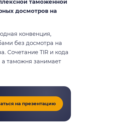
мплексной таможенной
орных досмотров на
ародная конвенция,
ами без досмотра на
а. Сочетание TIR и кода
, а таможня занимает
аться на презентацию