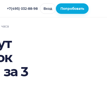
+7(495) 032-88-98
Вход
Попробовать
 часа
ут
ок
за 3