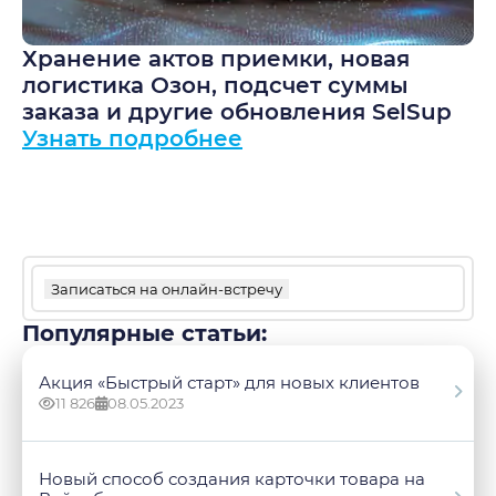
Хранение актов приемки, новая
М
BO
логистика Озон, подсчет суммы
ч
заказа и другие обновления SelSup
н
Узнать подробнее
о
У
Записаться на онлайн-встречу
Популярные статьи:
Акция «Быстрый старт» для новых клиентов
11 826
08.05.2023
Новый способ создания карточки товара на