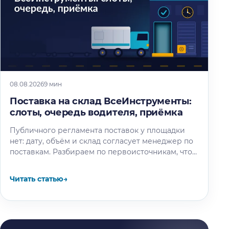
08.08.2026
9 мин
Поставка на склад ВсеИнструменты:
слоты, очередь водителя, приёмка
Публичного регламента поставок у площадки
нет: дату, объём и склад согласует менеджер по
поставкам. Разбираем по первоисточникам, что
известно об окне разгрузки и очереди…
Читать статью
→