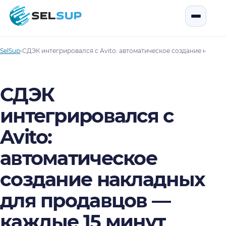
SelSup
Открыть
SelSup
›
СДЭК интегрировался с Avito: автоматическое создание накла
СДЭК
интегрировался с
Avito:
автоматическое
создание накладных
для продавцов —
каждые 15 минут