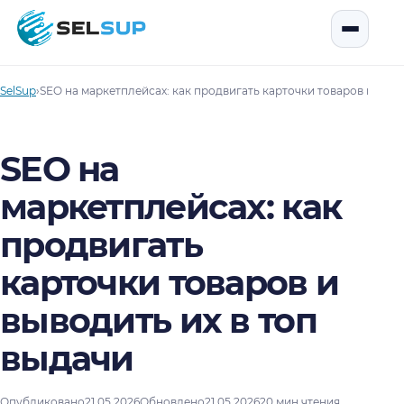
SelSup
Открыть
SelSup
›
SEO на маркетплейсах: как продвигать карточки товаров и выво
SEO на
маркетплейсах: как
продвигать
карточки товаров и
выводить их в топ
выдачи
Опубликовано
21.05.2026
Обновлено
21.05.2026
20 мин чтения