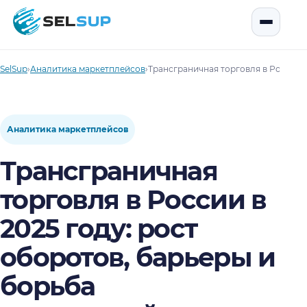
SelSup
Открыть
SelSup
›
Аналитика маркетплейсов
›
Трансграничная торговля в России в
Аналитика маркетплейсов
Трансграничная
торговля в России в
2025 году: рост
оборотов, барьеры и
борьба