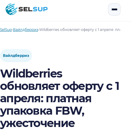
SelSup
Открыть
SelSup
›
Вайлдберриз
›
Wildberries обновляет оферту с 1 апреля: платн
Вайлдберриз
Wildberries
обновляет оферту с 1
апреля: платная
упаковка FBW,
ужесточение