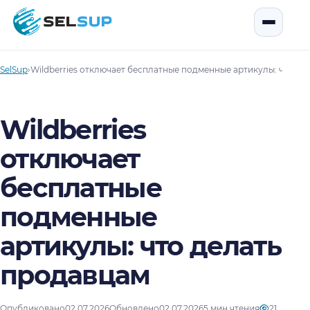
SelSup
Открыть
SelSup
›
Wildberries отключает бесплатные подменные артикулы: что де
Wildberries
отключает
бесплатные
подменные
артикулы: что делать
продавцам
Опубликовано
02.07.2026
Обновлено
02.07.2026
5 мин чтения
21