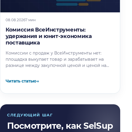
08.08.2026
7 мин
Комиссия ВсеИнструменты:
удержания и юнит-экономика
поставщика
Комиссии с продаж у ВсеИнструменты нет:
площадка выкупает товар и зарабатывает на
разнице между закупочной ценой и ценой на
витрине. Разбираем, где на самом…
Читать статью
→
СЛЕДУЮЩИЙ ШАГ
Посмотрите, как SelSup