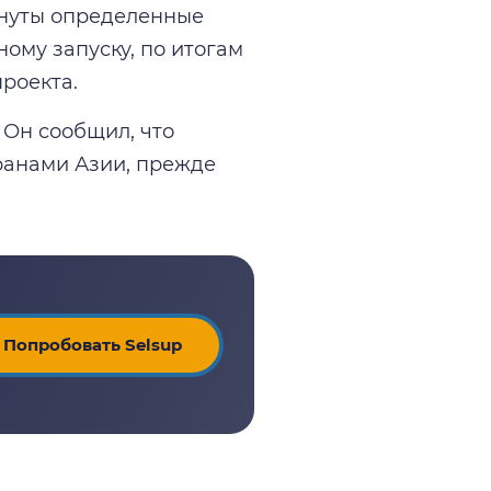
гнуты определенные
ному запуску, по итогам
роекта.
 Он сообщил, что
ранами Азии, прежде
Попробовать Selsup