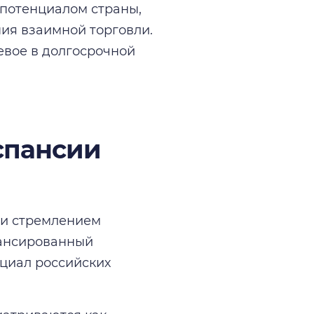
потенциалом страны,
ия взаимной торговли.
евое в долгосрочной
спансии
ии стремлением
лансированный
нциал российских