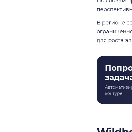
По словам п
перспективн
В регионе с
ограниченно
для роста э