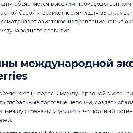
ндии объясняется высоким производственным 
арной базой и возможностями для выстраиван
ссматривает азиатское направление как ключ
еждународного развития.
ны международной эк
rries
объясняют интерес к международной экспанс
ь глобальные торговые цепочки, создать сба
т между странами и усилить экспортный поте
лей.