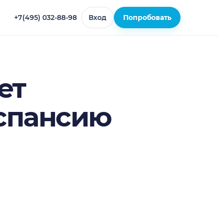
+7(495) 032-88-98
Вход
Попробовать
ет
спансию