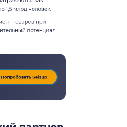
матриваются как
 1,5 млрд человек.
мент товаров при
чительный потенциал
Попробовать Selsup