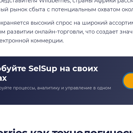
редставителя Wildberries, страны Африки расс
ый рынок сбыта с потенциальным охватом около
охраняется высокий спрос на широкий ассорти
м развитии онлайн-торговли, что создает зна
лектронной коммерции.