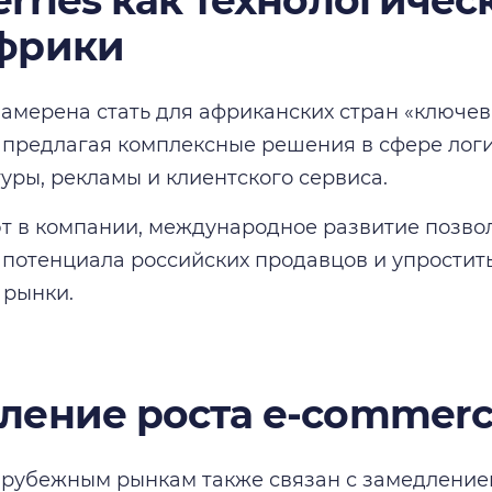
erries как технологиче
фрики
 намерена стать для африканских стран «ключе
 предлагая комплексные решения в сфере лог
уры, рекламы и клиентского сервиса.
т в компании, международное развитие позвол
 потенциала российских продавцов и упростить
 рынки.
ление роста e-commerc
арубежным рынкам также связан с замедление