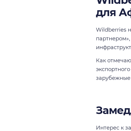
Wildb
для А
Wildberries
партнером»,
инфраструкт
Как отмечаю
экспортного
зарубежные
Замед
Интерес к з