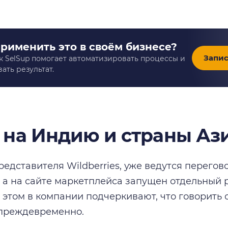
применить это в своём бизнесе?
Запис
к SelSup помогает автоматизировать процессы и
ать результат.
 на Индию и страны Аз
редставителя Wildberries, уже ведутся перего
 а на сайте маркетплейса запущен отдельный 
 этом в компании подчеркивают, что говорить 
 преждевременно.