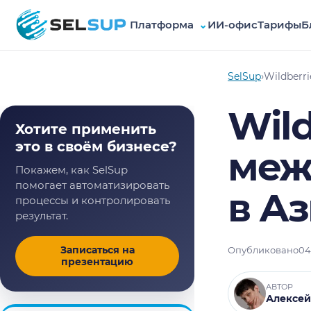
Платформа
⌄
ИИ-офис
Тарифы
Б
SelSup
SelSup
›
Wildberr
Wild
Хотите применить
это в своём бизнесе?
меж
Покажем, как SelSup
помогает автоматизировать
в А
процессы и контролировать
результат.
Записаться на
Опубликовано
04
презентацию
АВТОР
Алексей