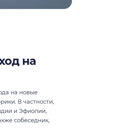
ход на
ода на новые
ики. В частности,
ндии и Эфиопии,
акже собеседник,