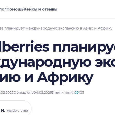
лог
Помощь
Кейсы и отзывы
ies планирует международную экспансию в Азию и Африку
berries планиру
дународную эк
зию и Африку
.02.2026
Обновлено
04.02.2026
3 мин чтения
105
 Н.
Автор статьи