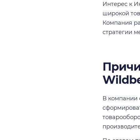
Интерес к И
широкой тов
Компания ра
стратегии м
Причи
Wildbe
В компании 
сформироват
товарооборо
производите