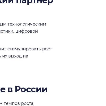
ский партнер
вым технологическим
истики, цифровой
ит стимулировать рост
 их выход на
e в России
м темпов роста