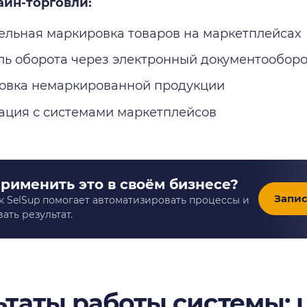
лайн-торговли:
ельная маркировка товаров на маркетплейсах
ль оборота через электронный документооборо
овка немаркированной продукции
ация с системами маркетплейсов
применить это в своём бизнесе?
Запис
к SelSup помогает автоматизировать процессы и
ать результат.
ьтаты работы системы: