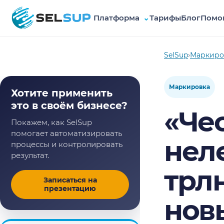
Платформа
⌄
Тарифы
Блог
Помо
SelSup
SelSup
›
Маркиро
Маркировка
Хотите применить
это в своём бизнесе?
«Чес
Покажем, как SelSup
помогает автоматизировать
неле
процессы и контролировать
результат.
трл
Записаться на
презентацию
нов