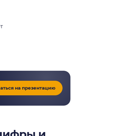
т
аться на презентацию
 цифры и