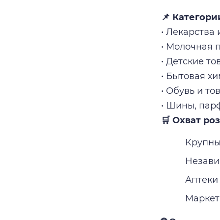
📌 Категори
• Лекарства
• Молочная 
• Детские то
• Бытовая х
• Обувь и т
• Шины, пар
🛒 Охват ро
Крупны
Незави
Аптеки
Маркетп