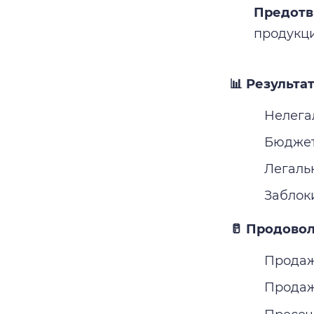
Предотв
продукци
📊 Результа
Нелега
Бюджет:
Легальн
Заблок
🥛 Продовол
Продаж
Продаж