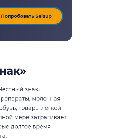
Попробовать Selsup
нак»
Честный знак»
 препараты, молочная
обувь, товары легкой
лной мере затрагивает
рые долгое время
та.