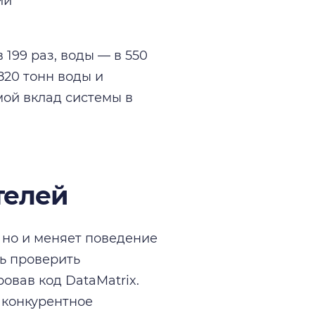
ий
199 раз, воды — в 550
820 тонн воды и
ой вклад системы в
телей
, но и меняет поведение
ь проверить
овав код DataMatrix.
 конкурентное