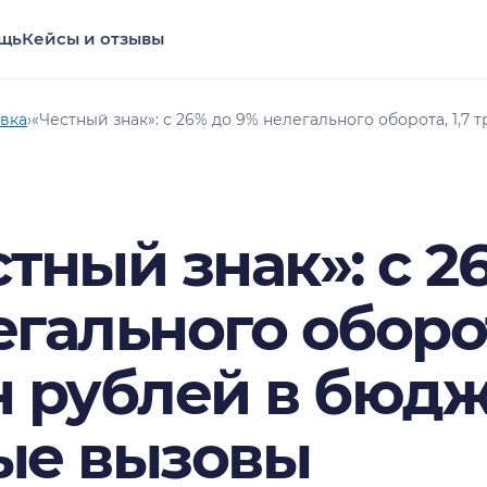
щь
Кейсы и отзывы
вка
›
«Честный знак»: с 26% до 9% нелегального оборота, 1,7
тный знак»: с 2
гального оборот
н рублей в бюдж
ые вызовы