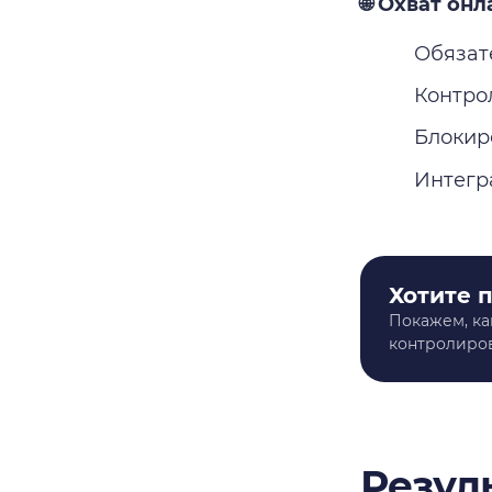
🌐 Охват он
Обязат
Контро
Блокир
Интегр
Хотите 
Покажем, ка
контролиров
Резул