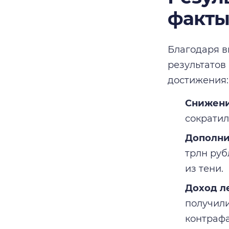
факт
Благодаря в
результатов
достижения:
Снижени
сократил
Дополни
трлн руб
из тени.
Доход л
получили
контрафа