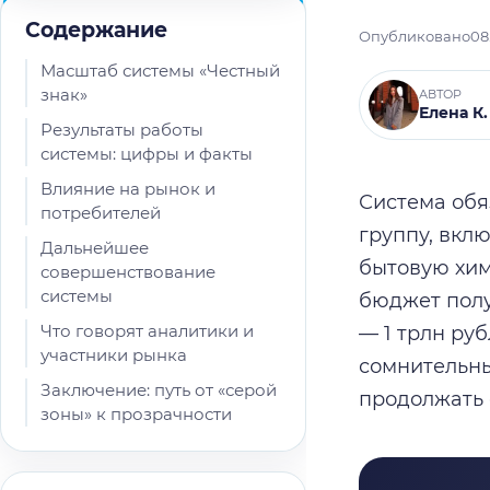
Содержание
Опубликовано
08
Масштаб системы «Честный
знак»
АВТОР
Елена К.
Результаты работы
системы: цифры и факты
Влияние на рынок и
Система обя
потребителей
группу, вкл
Дальнейшее
бытовую хим
совершенствование
системы
бюджет полу
Что говорят аналитики и
— 1 трлн ру
участники рынка
сомнительны
Заключение: путь от «серой
продолжать 
зоны» к прозрачности