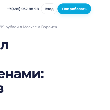
+7(495) 032-88-98
Вход
Попробовать
999 рублей в Москве и Воронеже
ил
енами:
в