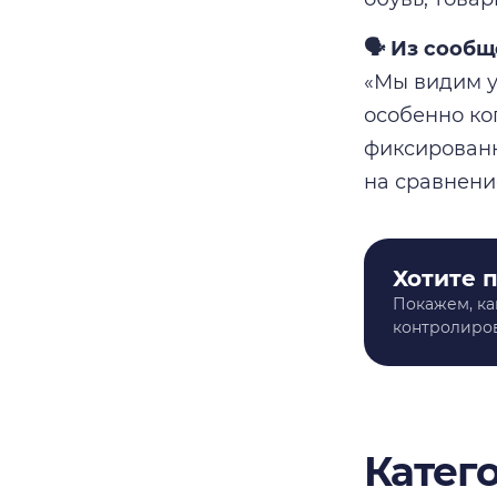
🗣️ Из сооб
«Мы видим у
особенно ко
фиксированн
на сравнени
Хотите 
Покажем, ка
контролиров
Катег