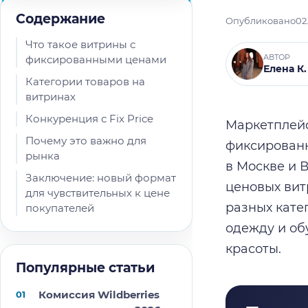
Содержание
Опубликовано
02
Что такое витрины с
АВТОР
фиксированными ценами
Елена К.
Категории товаров на
витринах
Конкуренция с Fix Price
Маркетплейс
Почему это важно для
фиксированн
рынка
в Москве и 
Заключение: новый формат
ценовых витр
для чувствительных к цене
разных кате
покупателей
одежду и об
красоты.
Популярные статьи
Комиссия Wildberries