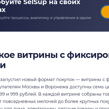
акое витрины с фиксир
ми
запустил новый формат покупок — витрины с
упателям Москвы и Воронежа доступны семь цен
, 499 и 999 рублей. В каждой витрине собраны т
от повседневных мелочей до более крупных пок
ы для дома, электронику, детские товары и пр