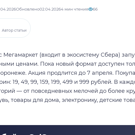
.04.2026
Обновлено
02.04.2026
4 мин чтения
66
Автор статьи
 Мегамаркет (входит в экосистему Сбера) запу
ыми ценами. Пока новый формат доступен то
Воронеже. Акция продлится до 7 апреля. Покуп
ин: 19, 49, 99, 159, 199, 499 и 999 рублей. В ка
горий — от повседневных мелочей до более кр
увь, товары для дома, электронику, детские то