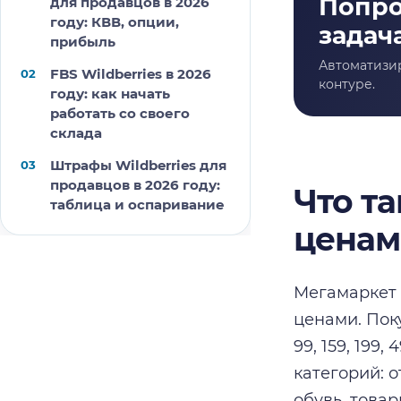
для продавцов в 2026
году: КВВ, опции,
прибыль
FBS Wildberries в 2026
году: как начать
работать со своего
склада
Штрафы Wildberries для
продавцов в 2026 году:
Что т
таблица и оспаривание
цена
Мегамаркет 
ценами. Пок
99, 159, 199
категорий: 
обувь, товар