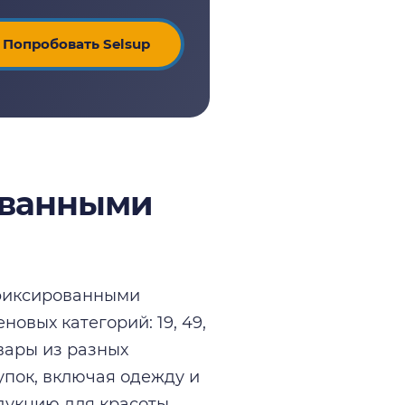
Попробовать Selsup
ованными
 фиксированными
овых категорий: 19, 49,
овары из разных
упок, включая одежду и
одукцию для красоты.