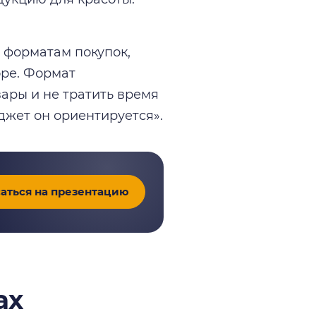
 форматам покупок,
оре. Формат
ары и не тратить время
джет он ориентируется».
аться на презентацию
ах