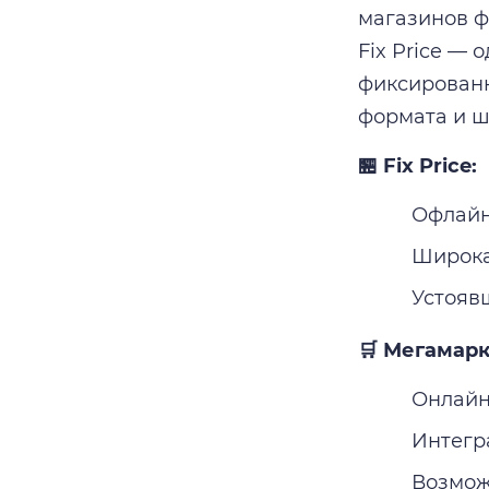
магазинов фи
Fix Price — 
фиксированн
формата и ш
🏪 Fix Price:
Офлайн
Широка
Устояв
🛒 Мегамарк
Онлайн
Интегр
Возмож