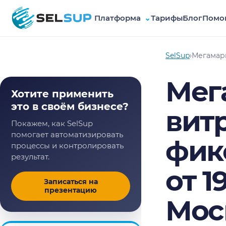
Платформа
⌄
Тарифы
Блог
Помо
SelSup
SelSup
›
Мегамарк
Мег
Хотите применить
это в своём бизнесе?
вит
Покажем, как SelSup
помогает автоматизировать
фик
процессы и контролировать
результат.
от 1
Записаться на
презентацию
Мос