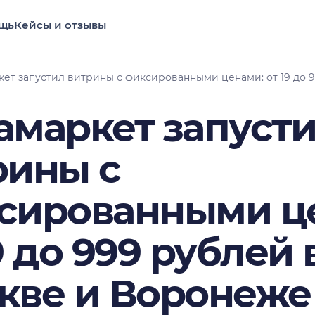
щь
Кейсы и отзывы
ет запустил витрины с фиксированными ценами: от 19 до 
амаркет запуст
рины с
сированными ц
9 до 999 рублей 
кве и Воронеже