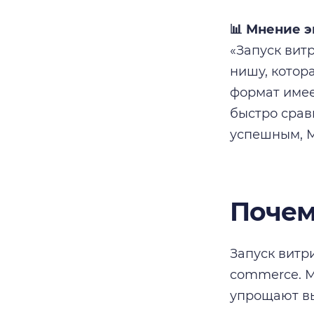
📊 Мнение э
«Запуск вит
нишу, котор
формат имее
быстро срав
успешным, М
Почем
Запуск витр
commerce. М
упрощают вы