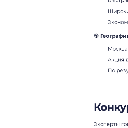
Быстры
Широки
Эконом
🎯 Географи
Москва
Акция 
По рез
Конкур
Эксперты го