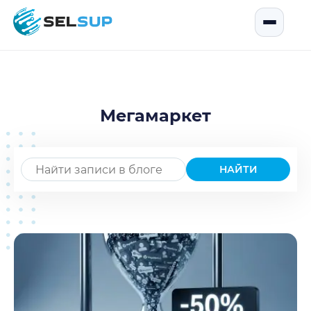
SelSup
Открыть
Мегамаркет