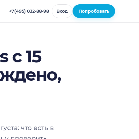
+7(495) 032-88-98
Вход
Попробовать
 с 15
рждено,
уста: что есть в
вцу проверить