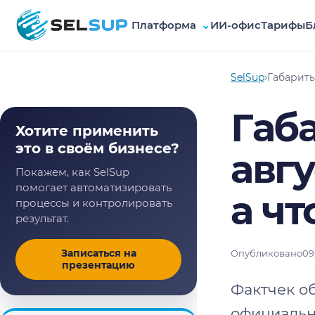
Платформа
⌄
ИИ-офис
Тарифы
Б
SelSup
SelSup
›
Габариты 
Габа
Хотите применить
это в своём бизнесе?
авгу
Покажем, как SelSup
помогает автоматизировать
а чт
процессы и контролировать
результат.
Записаться на
Опубликовано
09
презентацию
Фактчек об
официальны