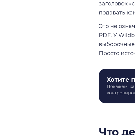
заголовок «
подавать ка
Это не озна
PDF. У Wild
выборочные 
Просто исто
Хотите 
Покажем, ка
контролиров
Что д