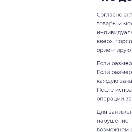
Согласно ак
товары и мо
индивидуаль
вверх, поря
ориентируют
Если размер
Если размер
каждую зака
После испра
операции за
Для занижен
нарушение. 
возможном р