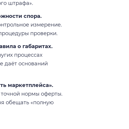
ого штрафа».
ожности спора.
онтрольное измерение.
 процедуры проверки.
авила о габаритах.
ругих процессах
е даёт оснований
ть маркетплейса».
з точной нормы оферты.
ьзя обещать «полную