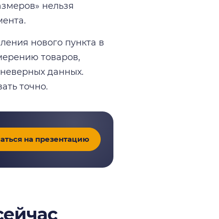
азмеров» нельзя
мента.
ления нового пункта в
змерению товаров,
неверных данных.
ать точно.
аться на презентацию
сейчас