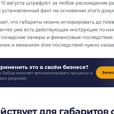
с 15 августа штрафуют за любое расхождение р
к установленный факт на основании этого доку
чает, что габариты можно игнорировать до появ
berries уже есть действующая инструкция по и
складские замеры и финансовые последствия 
чник и механизм этих последствий нужно назыв
применить это в своём бизнесе?
Запис
к SelSup помогает автоматизировать процессы и
ать результат.
ействует для габаритов 