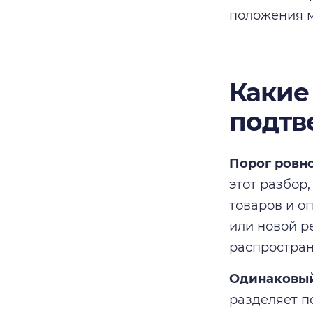
положения м
Какие
подтв
Порог ровно
этот разбор
товаров и о
или новой ре
распростран
Одинаковый
разделяет п