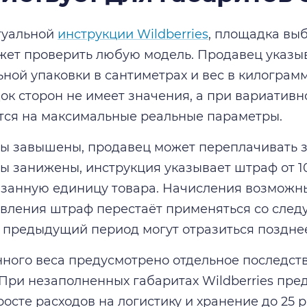
туальной
инструкции Wildberries
, площадка вы
жет проверить любую модель. Продавец указы
ной упаковки в сантиметрах и вес в килограм
док сторон не имеет значения, а при вариативн
ся на максимальные реальные параметры.
ы завышены, продавец может переплачивать за
ы занижены, инструкция указывает штраф от 10
занную единицу товара. Начисления возможны 
вления штраф перестаёт применяться со следу
 предыдущий период могут отразиться поздне
ного веса предусмотрено отдельное последств
При незаполненных габаритах Wildberries пре
осте расходов на логистику и хранение до 25 р