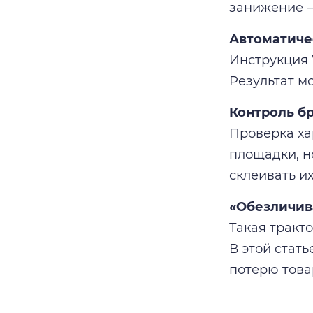
занижение —
Автоматиче
Инструкция 
Результат м
Контроль бр
Проверка ха
площадки, н
склеивать их
«Обезличив
Такая тракт
В этой стать
потерю това