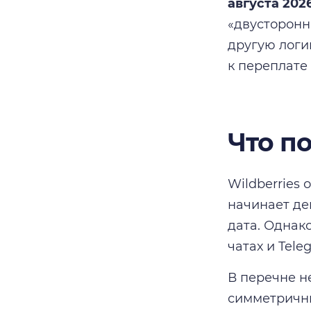
августа 202
«двусторонн
другую логи
к переплате 
Что по
Wildberries
начинает дей
дата. Однак
чатах и Tele
В перечне н
симметричны