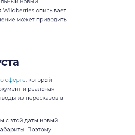
дельный новый
 Wildberries описывает
ышение может приводить
уста
о оферте
, который
документ и реальная
ыводы из пересказов в
ы с этой даты новый
абариты. Поэтому