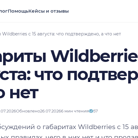
лог
Помощь
Кейсы и отзывы
Wildberries с 15 августа: что подтверждено, а что нет
риты Wildberries
ста: что подтве
о нет
.07.2026
Обновлено
26.07.2026
6 мин чтения
57
суждений о габаритах Wildberries с 15 авг
х правилах, чего в них нет и что прода