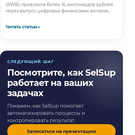
(RWB) привлекла более 16 миллиардов рублей
через выпуск цифровых финансовых активов
(ЦФА). Размещение стало крупнейшим
публичным выпуском долговых ЦФА…
Читать статью
→
СЛЕДУЮЩИЙ ШАГ
Посмотрите, как SelSup
работает на ваших
задачах
Покажем, как SelSup помогает
автоматизировать процессы и
контролировать результат.
Записаться на презентацию