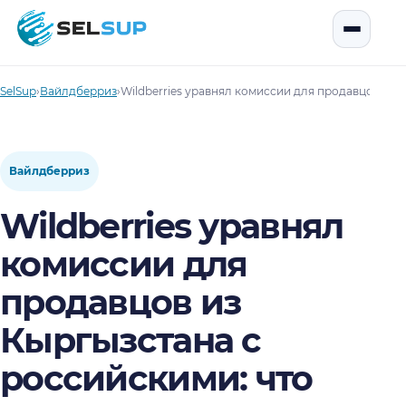
SelSup
Открыть
SelSup
›
Вайлдберриз
›
Wildberries уравнял комиссии для продавцов из 
Вайлдберриз
Wildberries уравнял
комиссии для
продавцов из
Кыргызстана с
российскими: что