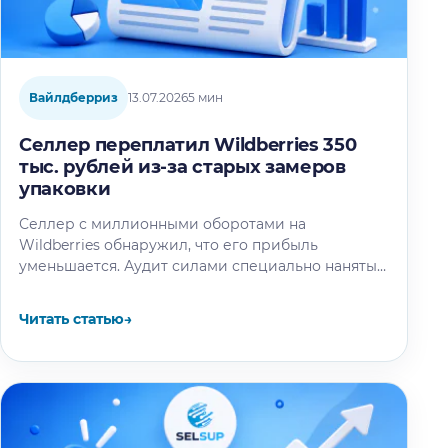
Вайлдберриз
13.07.2026
5 мин
Селлер переплатил Wildberries 350
тыс. рублей из-за старых замеров
упаковки
Селлер с миллионными оборотами на
Wildberries обнаружил, что его прибыль
уменьшается. Аудит силами специально нанятых
специалистов выяснил: маркетплейс
проигнорировал сообщение продавца о смене
Читать статью
→
упаковки…