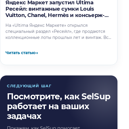
Яндекс Маркет запустил Ultima
Ресейл: винтажные сумки Louis
Vuitton, Chanel, Hermès и консьерж-
сервис
На «Ultima Яндекс Маркете» открылся
специальный раздел «Ресейл», где продаются
коллекционные лоты прошлых лет и винтаж. Все
товары оригинальны, куплены на
международных аукционах и…
Читать статью
→
СЛЕДУЮЩИЙ ШАГ
Посмотрите, как SelSup
работает на ваших
задачах
Покажем, как SelSup помогает