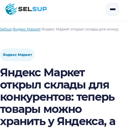
SelSup
Открыть
SelSup
›
Яндекс Маркет
›
Яндекс Маркет открыл склады для конкурентов: 
Яндекс Маркет
Яндекс Маркет
открыл склады для
конкурентов: теперь
товары можно
хранить у Яндекса, а