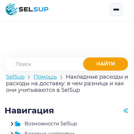
SelSup
Открыть
›
›
SelSup
Помощь
Накладные расходы и
расходы на доставку: в чем разница и как
они учитываются в SelSup
Навигация
Возможности SelSup
Базовые настройки