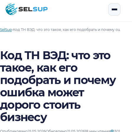
SelSup
Открыть
SelSup
›
Код ТН ВЭД: что это такое, как его подобрать и почему ошибка
Код ТН ВЭД: что это
такое, как его
подобрать и почему
ошибка может
дорого стоить
бизнесу
Опубликовано
21.05.2026
Обновлено
21.05.2026
18 мин чтения
301