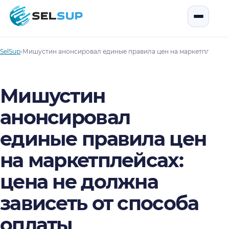
SelSup
Открыть
SelSup
›
Мишустин анонсировал единые правила цен на маркетплейсах: 
Мишустин
анонсировал
единые правила цен
на маркетплейсах:
цена не должна
зависеть от способа
оплаты