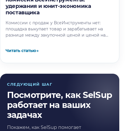
удержания и юнит-экономика
поставщика
Комиссии с продаж у ВсеИнструменты нет:
площадка выкупает товар и зарабатывает на
разнице между закупочной ценой и ценой на
витрине. Разбираем, где на самом…
Читать статью
→
СЛЕДУЮЩИЙ ШАГ
Посмотрите, как SelSup
работает на ваших
задачах
Покажем, как SelSup помогает