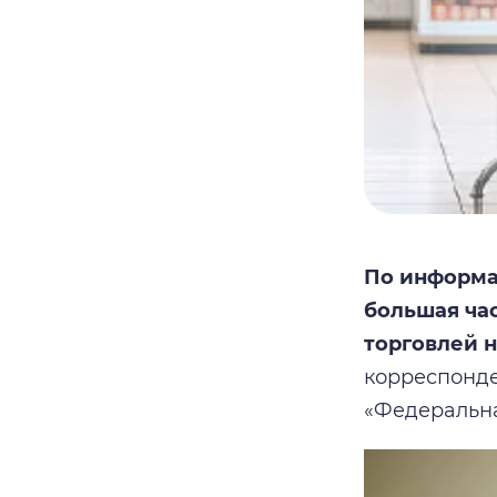
По информа
большая час
торговлей 
корреспонде
«Федеральна