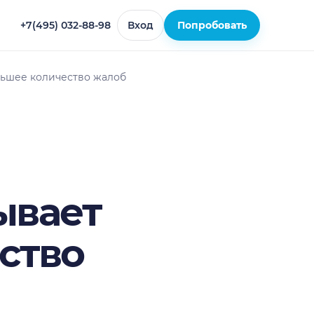
+7(495) 032-88-98
Вход
Попробовать
льшее количество жалоб
ывает
ство