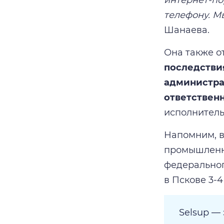
телефону. М
Шанаева.
Она также о
последствия
администра
ответственн
исполнитель
Напомним, в
промышленно
федеральног
в Пскове 3-4
Selsup —