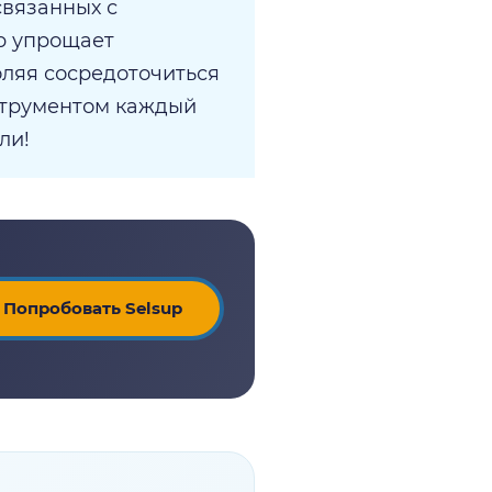
связанных с
p упрощает
оляя сосредоточиться
струментом каждый
ли!
Попробовать Selsup