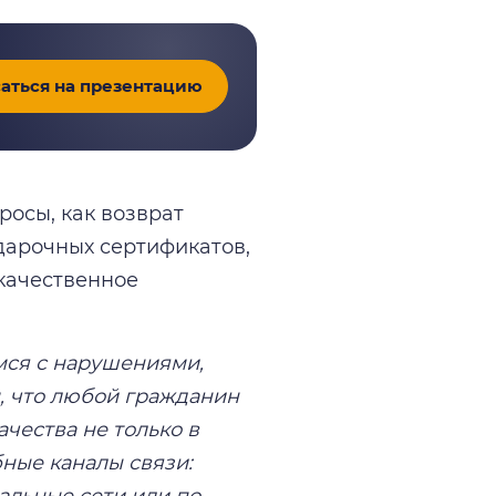
аться на презентацию
росы, как возврат
дарочных сертификатов,
качественное
мся с нарушениями,
, что любой гражданин
чества не только в
ные каналы связи:
альные сети или по