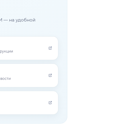
И — на удобной
трукции
овости