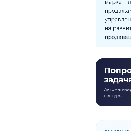
маркетпл
продажам
управлен
на разви
продавец