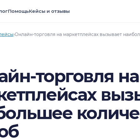
лог
Помощь
Кейсы и отзывы
лейсы
›
Онлайн-торговля на маркетплейсах вызывает наибо
айн-торговля на
кетплейсах выз
большее количе
об