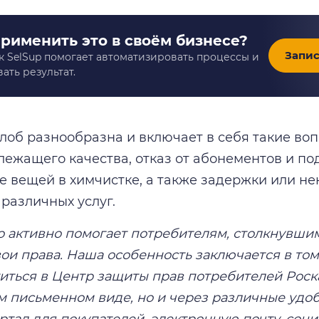
применить это в своём бизнесе?
Запис
к SelSup помогает автоматизировать процессы и
ать результат.
лоб разнообразна и включает в себя такие воп
лежащего качества, отказ от абонементов и по
 вещей в химчистке, а также задержки или не
различных услуг.
о активно помогает потребителям, столкнувши
ои права. Наша особенность заключается в том
иться в Центр защиты прав потребителей Роска
 письменном виде, но и через различные удоб
ртал для покупателей, электронную почту, соци