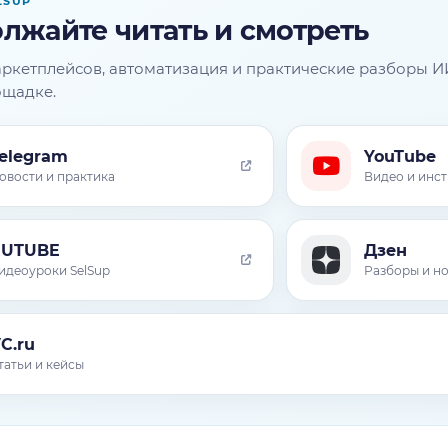
LSUP
лжайте читать и смотреть
ркетплейсов, автоматизация и практические разборы И
ощадке.
elegram
YouTube
овости и практика
Видео и инс
RUTUBE
Дзен
идеоуроки SelSup
Разборы и н
C.ru
татьи и кейсы