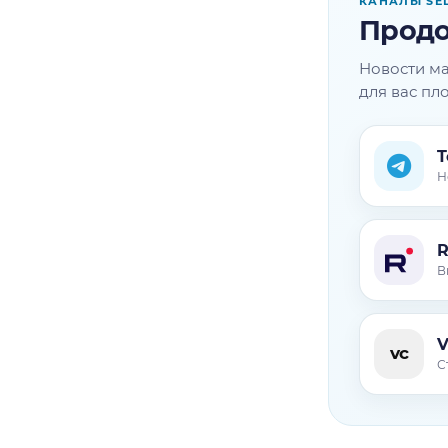
КАНАЛЫ SE
Продо
Новости ма
для вас пл
T
Н
В
V
vc
С