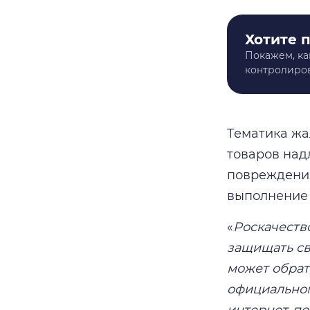
Хотите 
Покажем, ка
контролиров
Тематика жа
товаров над
повреждение
выполнение 
«
Роскачеств
защищать св
может обрат
официальном
интернет-по