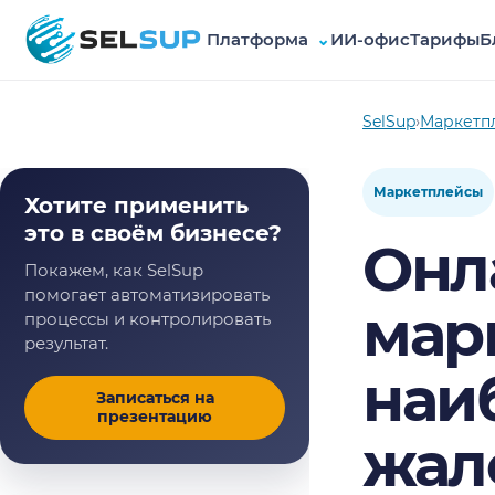
Платформа
⌄
ИИ-офис
Тарифы
Б
SelSup
SelSup
›
Маркетп
Маркетплейсы
Хотите применить
это в своём бизнесе?
Онл
Покажем, как SelSup
помогает автоматизировать
мар
процессы и контролировать
результат.
наи
Записаться на
презентацию
жал