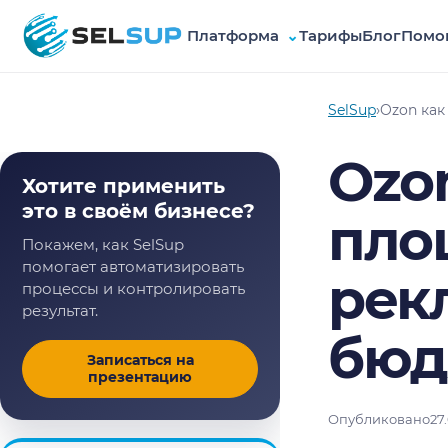
Платформа
⌄
Тарифы
Блог
Помо
SelSup
SelSup
›
Ozon как
Ozo
Хотите применить
это в своём бизнесе?
пло
Покажем, как SelSup
помогает автоматизировать
рек
процессы и контролировать
результат.
бюдж
Записаться на
презентацию
Опубликовано
27