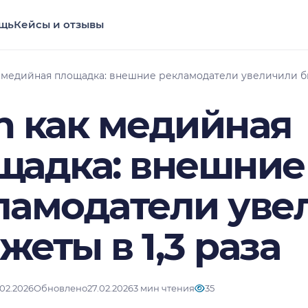
щь
Кейсы и отзывы
 медийная площадка: внешние рекламодатели увеличили бю
n как медийная
щадка: внешние
ламодатели уве
еты в 1,3 раза
.02.2026
Обновлено
27.02.2026
3 мин чтения
35