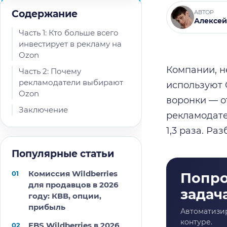
Содержание
АВТОР
Алексей
Часть 1: Кто больше всего
инвестирует в рекламу на
Ozon
Компании, н
Часть 2: Почему
рекламодатели выбирают
используют 
Ozon
воронки — о
Заключение
рекламодате
1,3 раза. Ра
Популярные статьи
Комиссия Wildberries
для продавцов в 2026
году: КВВ, опции,
прибыль
FBS Wildberries в 2026