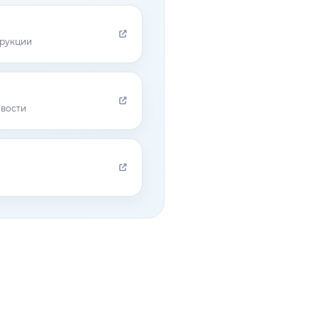
трукции
овости