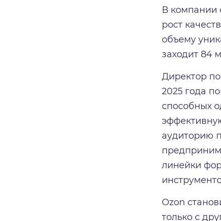
В компании 
рост качест
объему уник
заходит 84 
Директор по
2025 года п
способных о
эффективную
аудиторию п
предпринима
линейки фор
инструменто
Ozon станов
только с др