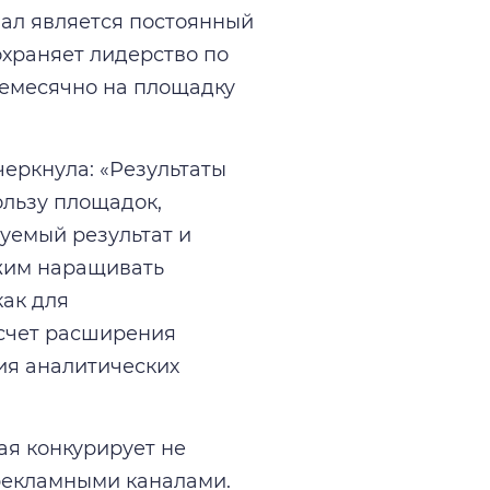
нал является постоянный
охраняет лидерство по
жемесячно на площадку
еркнула: «Результаты
ользу площадок,
уемый результат и
жим наращивать
ак для
 счет расширения
ия аналитических
ая конкурирует не
 рекламными каналами.