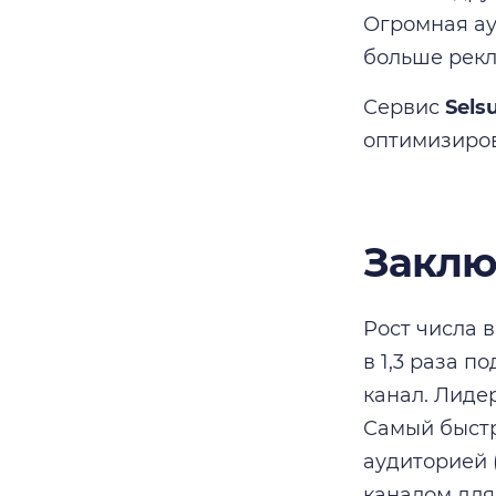
Огромная ау
больше рекл
Сервис
Sels
оптимизиро
Заклю
Рост числа 
в 1,3 раза 
канал. Лиде
Самый быстр
аудиторией 
каналом для