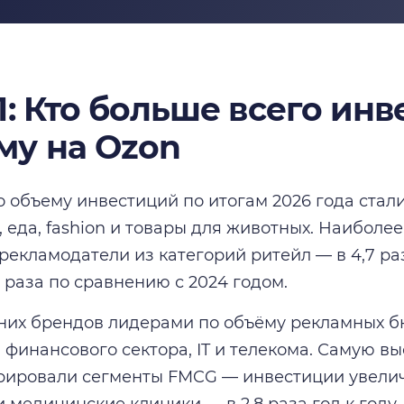
1: Кто больше всего инв
му на Ozon
 объему инвестиций по итогам 2026 года стал
, еда, fashion и товары для животных. Наиболе
рекламодатели из категорий ритейл — в 4,7 раз
3 раза по сравнению с 2024 годом.
их брендов лидерами по объёму рекламных б
 финансового сектора, IT и телекома. Самую в
ировали сегменты FMCG — инвестиции увеличил
 и медицинские клиники — в 2,8 раза год к год