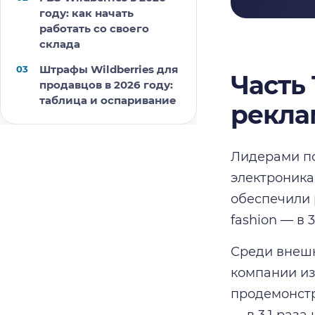
году: как начать
работать со своего
склада
Штрафы Wildberries для
Часть 
продавцов в 2026 году:
таблица и оспаривание
рекла
Лидерами по
электроника
обеспечили 
fashion — в 
Среди внешн
компании из
продемонстр
— в 3,1 раза