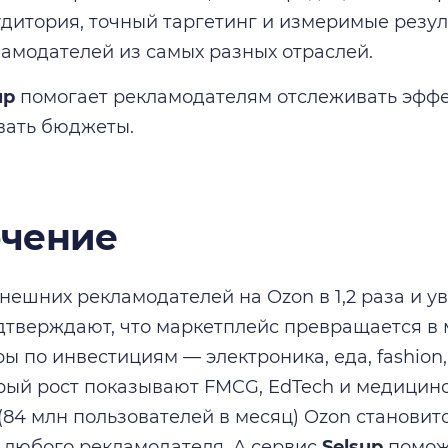
дитория, точный таргетинг и измеримые резул
амодателей из самых разных отраслей.
up
помогает рекламодателям отслеживать эффе
вать бюджеты.
чение
внешних рекламодателей на Ozon в 1,2 раза и 
подтверждают, что маркетплейс превращается
ры по инвестициям — электроника, еда, fashion
ый рост показывают FMCG, EdTech и медицинс
(84 млн пользователей в месяц) Ozon станови
 любого рекламодателя. А сервис
Selsup
поможе