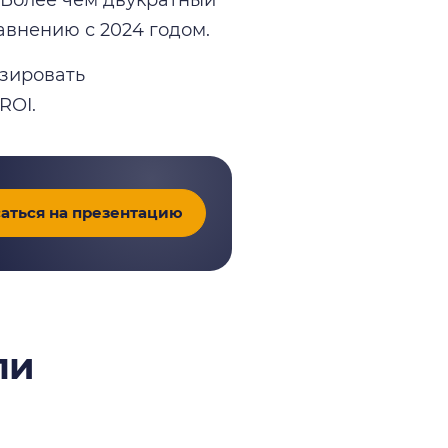
авнению с 2024 годом.
зировать
ROI.
аться на презентацию
ли