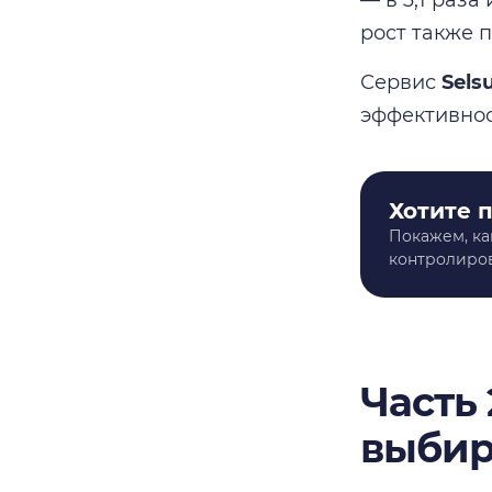
рост также 
Сервис
Sels
эффективнос
Хотите 
Покажем, ка
контролиров
Часть
выбир