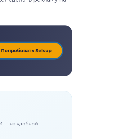
Попробовать Selsup
И — на удобной