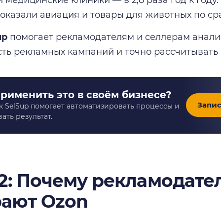
показали авиация и товары для животных по ср
up
помогает рекламодателям и селлерам анали
ть рекламных кампаний и точно рассчитывать 
применить это в своём бизнесе?
Запис
к SelSup помогает автоматизировать процессы и
ать результат.
 2: Почему рекламодате
ают Ozon