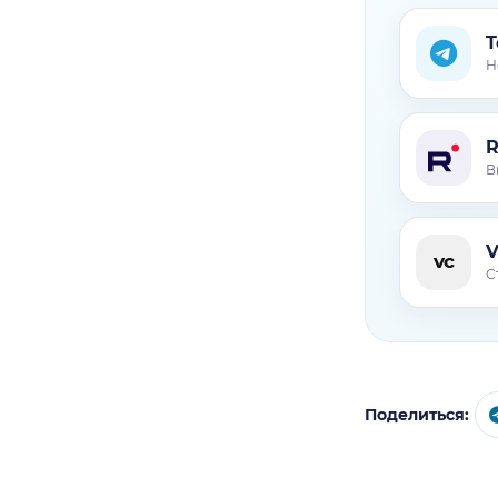
T
Н
В
V
vc
С
Поделиться: