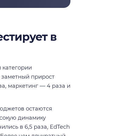
естирует в
и категории
е заметный прирост
а, маркетинг — 4 раза и
юджетов остаются
ысокую динамику
ись в 6,5 раза, EdTech
у. Более чем двукратный