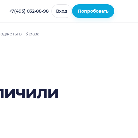
+7(495) 032-88-98
Вход
Попробовать
джеты в 1,3 раза
личили