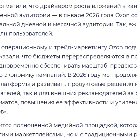
отметили, что драйвером роста вложений в ка
венной аудитории — в январе 2026 года Ozon с
альной дневной и месячной аудитории. Так, е
млн пользователей.
 операционному и трейд-маркетингу Ozon подч
оказали, что бюджеты перераспределяются в п
дновременно обеспечивать масштаб, предсказ
 экономику кампаний. В 2026 году мы продол
латформы и развивать продуктовые решения к
телей, так и для внешних рекламодателей за
матов, повышения ее эффективности и усилен
в».
ится полноценной медийной площадкой, котор
угими маркетплейсами, но и с традиционными