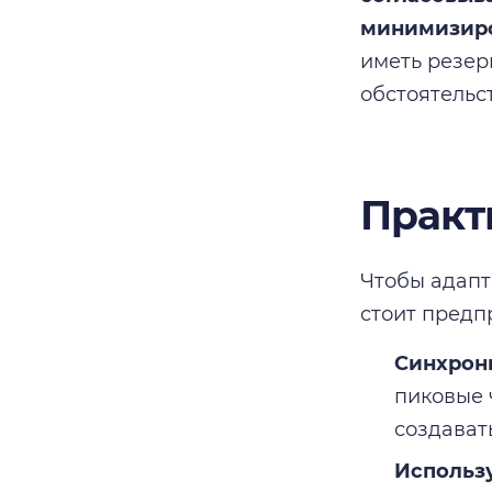
минимизиро
иметь резер
обстоятельст
Практ
Чтобы адапт
стоит предп
Синхрони
пиковые 
создават
Использ