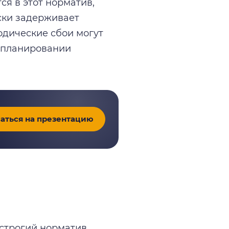
я в этот норматив,
ески задерживает
одические сбои могут
и планировании
аться на презентацию
 строгий норматив