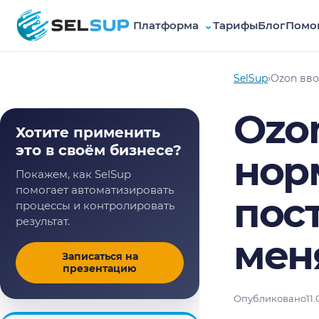
Платформа
⌄
Тарифы
Блог
Помо
SelSup
SelSup
›
Ozon вво
Ozo
Хотите применить
это в своём бизнесе?
нор
Покажем, как SelSup
помогает автоматизировать
пост
процессы и контролировать
результат.
мен
Записаться на
презентацию
Опубликовано
11