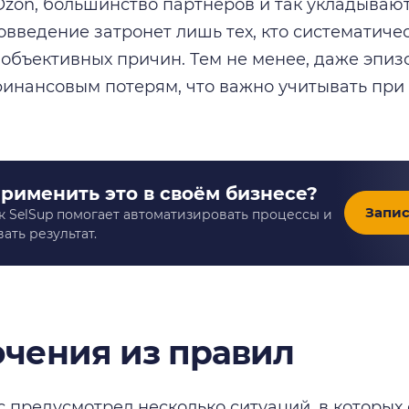
zon, большинство партнёров и так укладываютс
овведение затронет лишь тех, кто систематич
 объективных причин. Тем не менее, даже эпиз
финансовым потерям, что важно учитывать пр
применить это в своём бизнесе?
Запис
к SelSup помогает автоматизировать процессы и
ать результат.
чения из правил
 предусмотрел несколько ситуаций, в которых