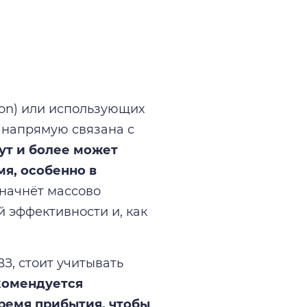
on) или использующих
в напрямую связана с
ут и более может
мя, особенно в
 начнёт массово
й эффективности и, как
З, стоит учитывать
комендуется
ремя прибытия, чтобы