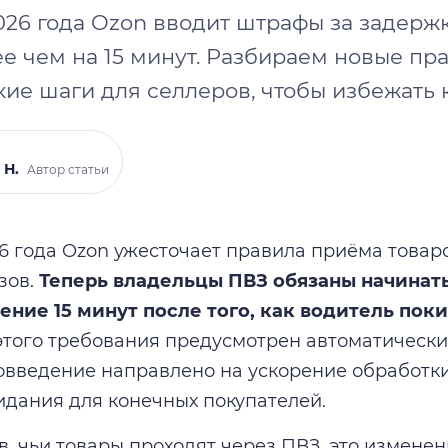
026 года Ozon вводит штрафы за задерж
е чем на 15 минут. Разбираем новые пр
ие шаги для селлеров, чтобы избежать 
 Н.
Автор статьи
26 года Ozon ужесточает правила приёма товаро
зов.
Теперь владельцы ПВЗ обязаны начинат
чение 15 минут после того, как водитель пок
того требования предусмотрен автоматически
овведение направлено на ускорение обработк
дания для конечных покупателей.
в, чьи товары проходят через ПВЗ, это измене