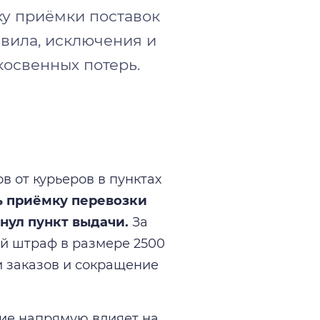
ку приёмки поставок
авила, исключения и
косвенных потерь.
в от курьеров в пунктах
ь приёмку перевозки
инул пункт выдачи.
За
й штраф в размере 2500
и заказов и сокращение
ние напрямую влияет на