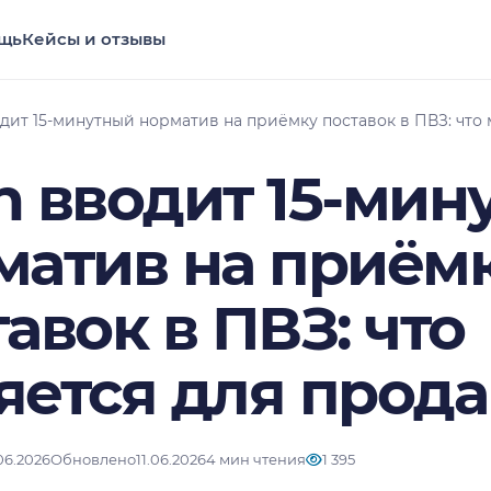
щь
Кейсы и отзывы
дит 15-минутный норматив на приёмку поставок в ПВЗ: что
n вводит 15-мин
матив на приём
авок в ПВЗ: что
яется для прод
.06.2026
Обновлено
11.06.2026
4 мин чтения
1 395