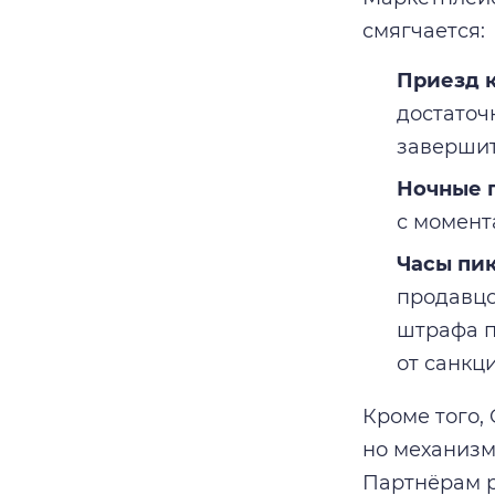
смягчается:
Приезд к
достаточ
завершит
Ночные 
с момент
Часы пик
продавцо
штрафа п
от санкц
Кроме того,
но механизм
Партнёрам р