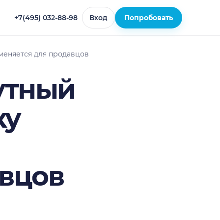
+7(495) 032-88-98
Вход
Попробовать
 меняется для продавцов
утный
ку
авцов