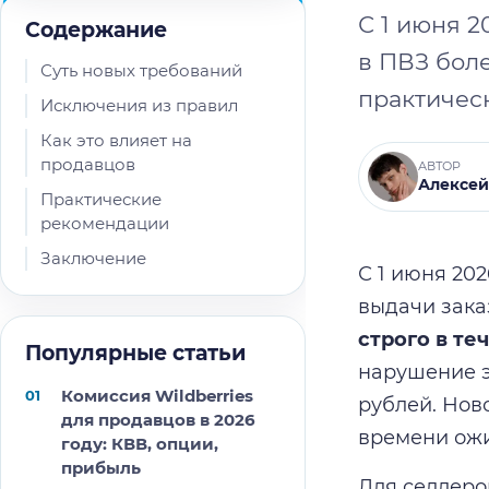
С 1 июня 2
Содержание
в ПВЗ боле
Суть новых требований
практическ
Исключения из правил
Как это влияет на
продавцов
АВТОР
Алексей
Практические
рекомендации
Заключение
С 1 июня 20
выдачи зака
строго в те
Популярные статьи
нарушение э
Комиссия Wildberries
рублей. Нов
для продавцов в 2026
времени ожи
году: КВВ, опции,
прибыль
Для селлеро