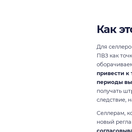
Как э
Для селлеро
ПВЗ как точ
оборачивае
привести к 
периоды вы
получать шт
следствие, н
Селлерам, к
новый регла
согласовыв