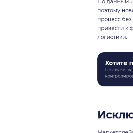
По данным O
поэтому нов
процесс без
привести к 
логистики.
Хотите 
Покажем, ка
контролиров
Исклю
Маркетплейс