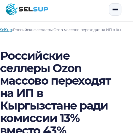
SelSup
Открыть
SelSup
›
Российские селлеры Ozon массово переходят на ИП в Кыргызст
Российские
селлеры Ozon
массово переходят
на ИП в
Кыргызстане ради
комиссии 13%
вместо 43%