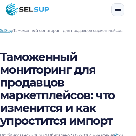
SelSup
Открыть
SelSup
›
Таможенный мониторинг для продавцов маркетплейсов: что из
Таможенный
мониторинг для
продавцов
маркетплейсов: что
изменится и как
упростится импорт
Опубликовано
23.06.2026
Обновлено
23.06.2026
4 мин чтения
29