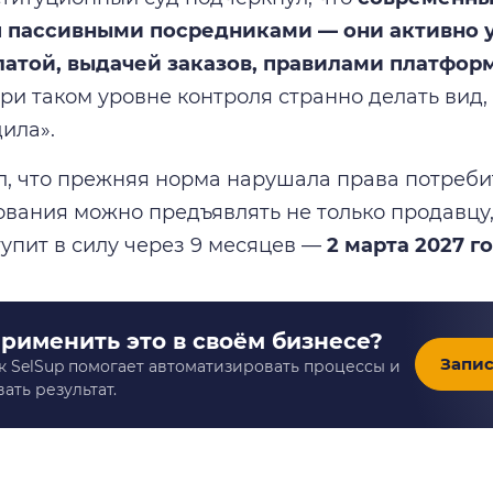
я пассивными посредниками — они активно 
латой, выдачей заказов, правилами платфор
При таком уровне контроля странно делать вид,
ила».
л, что прежняя норма нарушала права потребит
ования можно предъявлять не только продавцу,
упит в силу через 9 месяцев —
2 марта 2027 г
применить это в своём бизнесе?
Запис
к SelSup помогает автоматизировать процессы и
ать результат.