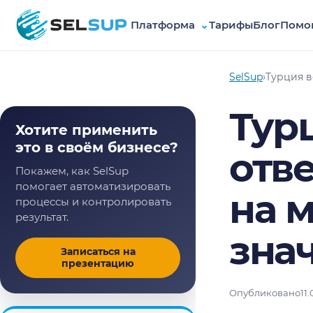
Платформа
⌄
Тарифы
Блог
Помо
SelSup
SelSup
›
Турция в
Тур
Хотите применить
это в своём бизнесе?
отве
Покажем, как SelSup
помогает автоматизировать
на м
процессы и контролировать
результат.
зна
Записаться на
презентацию
Опубликовано
11