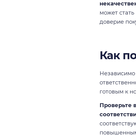
некачестве
может стать
доверие пок
Как п
Независимо 
ответственн
готовым к н
Проверьте 
соответстви
соответству
повышенными