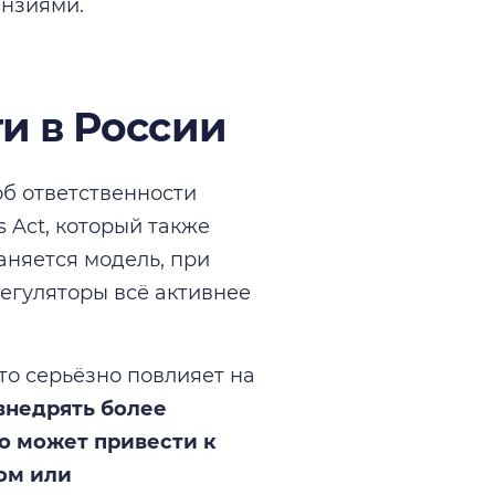
ензиями.
и в России
б ответственности
s Act, который также
аняется модель, при
регуляторы всё активнее
то серьёзно повлияет на
внедрять более
о может привести к
ом или