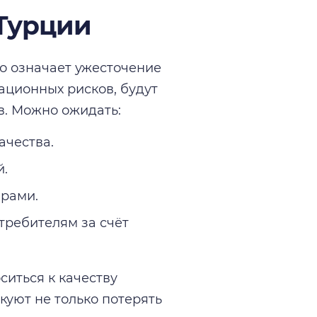
 Турции
то означает ужесточение
ационных рисков, будут
в. Можно ожидать:
ачества.
й.
арами.
ребителям за счёт
ситься к качеству
куют не только потерять