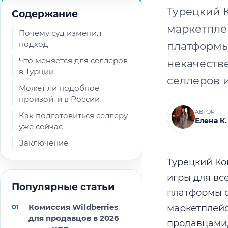
Турецкий 
Содержание
маркетплей
Почему суд изменил
подход
платформы
Что меняется для селлеров
некачестве
в Турции
селлеров 
Может ли подобное
произойти в России
АВТОР
Как подготовиться селлеру
Елена К.
уже сейчас
Заключение
Турецкий Ко
игры для вс
Популярные статьи
платформы о
Комиссия Wildberries
маркетплейс
для продавцов в 2026
продавцами,