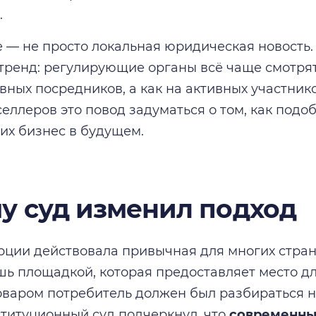
.
 — не просто локальная юридическая новость.
тренд: регулирующие органы всё чаще смотря
вных посредников, а как на активных участник
селлеров это повод задуматься о том, как под
 их бизнес в будущем.
у суд изменил подход
рции действовала привычная для многих стран
шь площадкой, которая предоставляет место дл
оваром потребитель должен был разбираться 
титуционный суд подчеркнул, что
современны