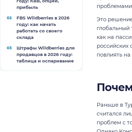
году: КВВ, опции,
проблемами
прибыль
FBS Wildberries в 2026
Это решение
году: как начать
глобальный 
работать со своего
как на пасси
склада
российских 
Штрафы Wildberries для
продавцов в 2026 году:
повлиять на
таблица и оспаривание
Почем
Раньше в Ту
считался ли
проблем с т
Однако Конс