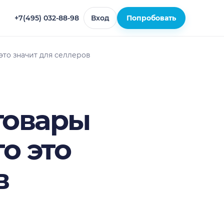
+7(495) 032-88-98
Вход
Попробовать
это значит для селлеров
 товары
о это
в