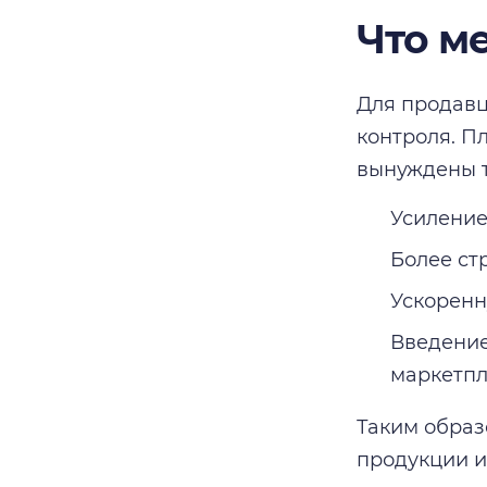
Что м
Для продавц
контроля. П
вынуждены т
Усиление
Более ст
Ускоренн
Введение
маркетпл
Таким образ
продукции и