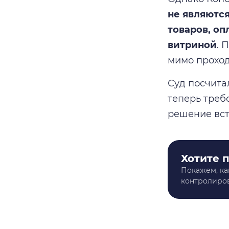
не являютс
товаров, оп
витриной
. 
мимо проход
Суд посчита
теперь треб
решение вст
Хотите 
Покажем, ка
контролиров