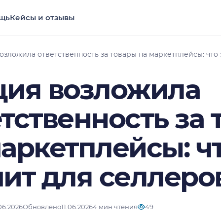
щь
Кейсы и отзывы
озложила ответственность за товары на маркетплейсы: что 
ция возложила
тственность за
аркетплейсы: чт
чит для селлеро
.06.2026
Обновлено
11.06.2026
4 мин чтения
49