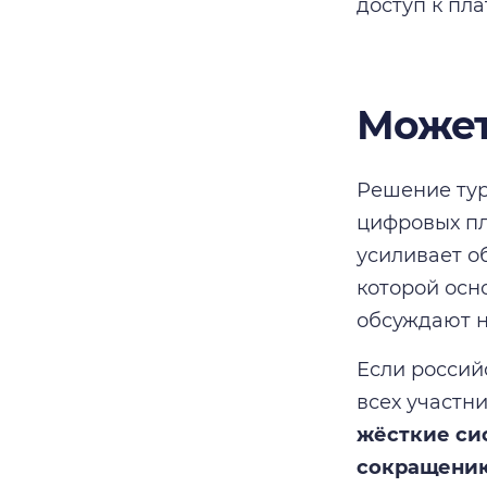
доступ к пл
Может
Решение тур
цифровых пла
усиливает о
которой осн
обсуждают н
Если россий
всех участн
жёсткие си
сокращению