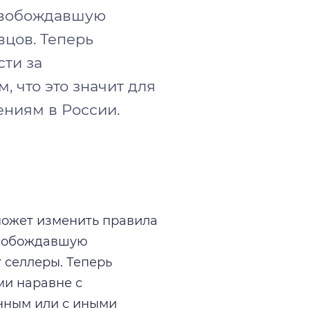
освобождавшую
вцов. Теперь
сти за
, что это значит для
ениям в России.
может изменить правила
освобождавшую
 селлеры. Теперь
ми наравне с
онным или с иными