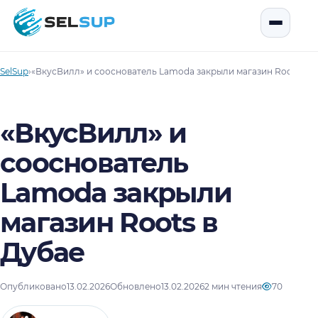
SelSup
Открыть
SelSup
›
«ВкусВилл» и сооснователь Lamoda закрыли магазин Roots в Д
«ВкусВилл» и
сооснователь
Lamoda закрыли
магазин Roots в
Дубае
Опубликовано
13.02.2026
Обновлено
13.02.2026
2 мин чтения
70