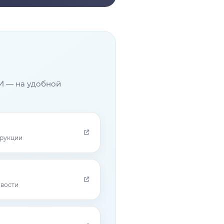
И — на удобной
трукции
овости