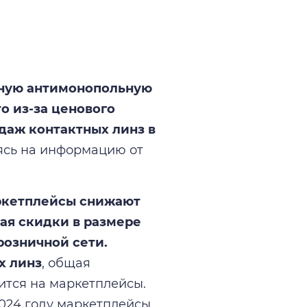
ьную антимонопольную
о из-за ценового
аж контактных линз в
ясь на информацию от
кетплейсы снижают
ая скидки в размере
розничной сети.
х линз
, общая
ится на маркетплейсы.
2024 году маркетплейсы