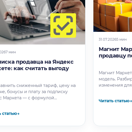
31.07.2026
5 мин
Магнит Марк
026
7 мин
продавцу п
иска продавца на Яндекс
ете: как считать выгоду
Магнит Маркет 
модель. Разби
изменения для
равнить сниженный тариф, цену на
план действий
не, бонусы и плату за подписку
с Маркета — с формулой
Читать статью
→
емости и планом теста.
ь статью
→