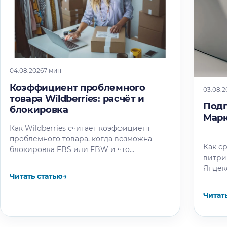
04.08.2026
7 мин
Коэффициент проблемного
03.08.2
товара Wildberries: расчёт и
Подп
блокировка
Марк
Как Wildberries считает коэффициент
проблемного товара, когда возможна
Как с
блокировка FBS или FBW и что
витри
проверить до следующего пересчёта.
Яндек
Читать статью
→
окупа
Читат