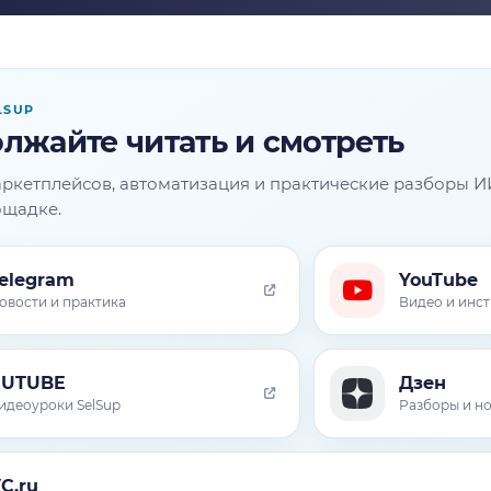
LSUP
лжайте читать и смотреть
ркетплейсов, автоматизация и практические разборы И
ощадке.
elegram
YouTube
овости и практика
Видео и инс
RUTUBE
Дзен
идеоуроки SelSup
Разборы и н
C.ru