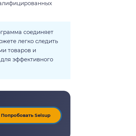
валифицированных
ограмма соединяет
ожете легко следить
ми товаров и
 для эффективного
Попробовать Selsup