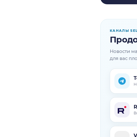
КАНАЛЫ SE
Продо
Новости ма
для вас пл
T
Н
В
V