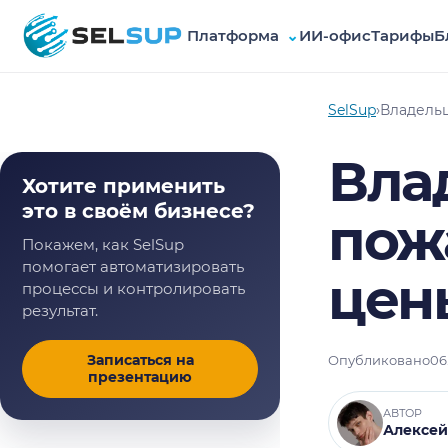
Платформа
⌄
ИИ-офис
Тарифы
Б
SelSup
SelSup
›
Владельц
Вла
Хотите применить
это в своём бизнесе?
пож
Покажем, как SelSup
помогает автоматизировать
цен
процессы и контролировать
результат.
Записаться на
Опубликовано
06
презентацию
АВТОР
Алексей