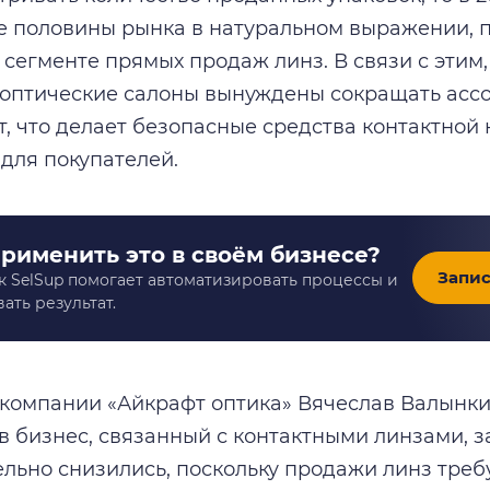
е половины рынка в натуральном выражении, 
 сегменте прямых продаж линз. В связи с этим,
оптические салоны вынуждены сокращать ассо
т, что делает безопасные средства контактной
для покупателей.
применить это в своём бизнесе?
Запис
к SelSup помогает автоматизировать процессы и
ать результат.
компании «Айкрафт оптика» Вячеслав Валынкин
в бизнес, связанный с контактными линзами, з
ельно снизились, поскольку продажи линз треб