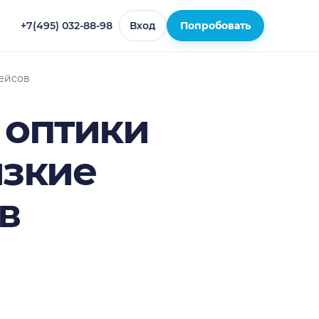
+7(495) 032-88-98
Вход
Попробовать
ейсов
 оптики
изкие
в