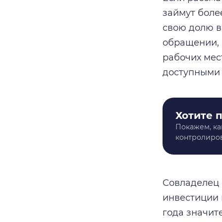
займут боле
свою долю в
обращении, 
рабочих мес
доступными 
Хотите 
Покажем, ка
контролиров
Совладелец 
инвестиции 
года значит