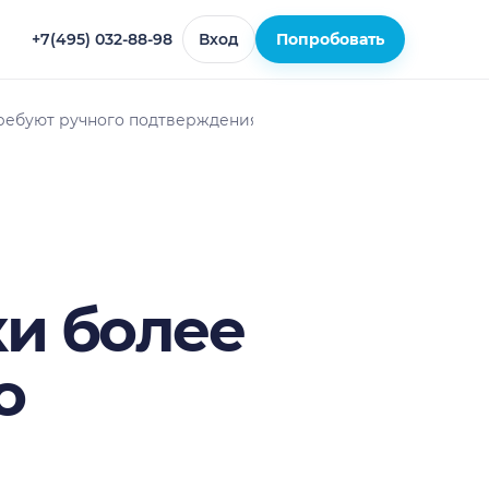
+7(495) 032-88-98
Вход
Попробовать
 требуют ручного подтверждения
ки более
о