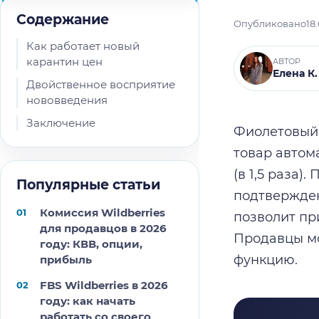
Содержание
Опубликовано
18
Как работает новый
карантин цен
АВТОР
Елена К.
Двойственное восприятие
нововведения
Заключение
Фиолетовый 
товар автом
(в 1,5 раза)
Популярные статьи
подтвержден
Комиссия Wildberries
позволит пр
для продавцов в 2026
Продавцы мо
году: КВВ, опции,
функцию.
прибыль
FBS Wildberries в 2026
году: как начать
работать со своего