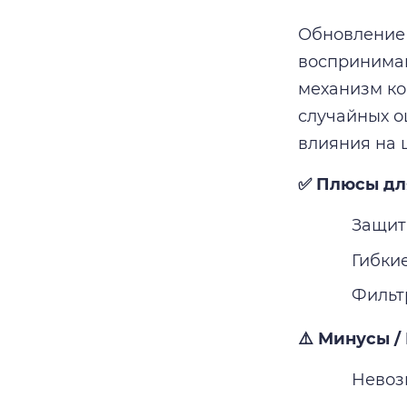
Обновление 
воспринимаю
механизм ко
случайных о
влияния на 
✅ Плюсы дл
Защит
Гибки
Фильт
⚠️ Минусы /
Невоз