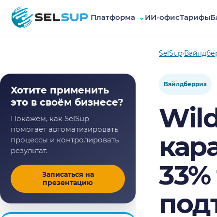
Платформа
⌄
ИИ-офис
Тарифы
Б
SelSup
SelSup
›
Вайлдбе
Вайлдберриз
Хотите применить
это в своём бизнесе?
Wild
Покажем, как SelSup
помогает автоматизировать
кар
процессы и контролировать
результат.
33%
Записаться на
презентацию
под