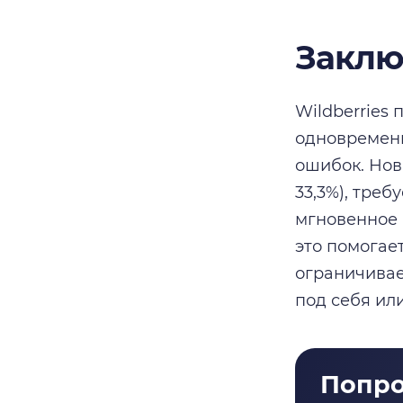
Заклю
Wildberries
одновременн
ошибок. Нов
33,3%), треб
мгновенное 
это помогае
ограничивае
под себя ил