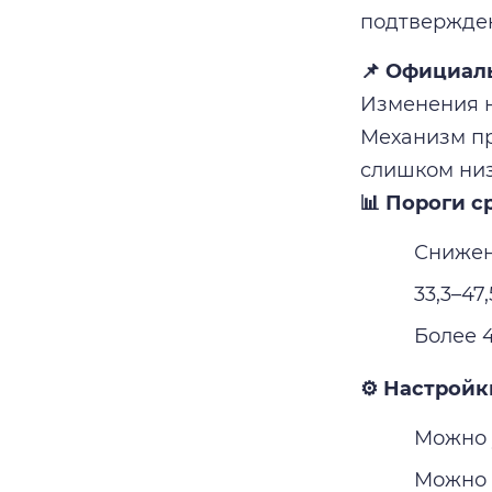
подтвержде
📌 Официал
Изменения н
Механизм пр
слишком низ
📊 Пороги с
Снижен
33,3–47
Более 4
⚙️ Настройк
Можно у
Можно 