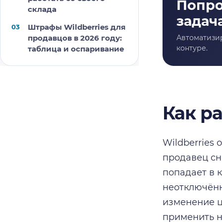
склада
Штрафы Wildberries для
продавцов в 2026 году:
таблица и оспаривание
Как р
Wildberries
продавец сни
попадает в к
неотключённ
изменение ц
применить н