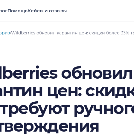
лог
Помощь
Кейсы и отзывы
рриз
›
Wildberries обновил карантин цен: скидки более 33%
berries обновил
антин цен: скид
 требуют ручног
тверждения