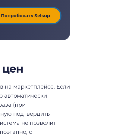
Попробовать Selsup
 цен
в на маркетплейсе. Если
ар автоматически
раза (при
чную подтвердить
система не позволит
поэтапно, с