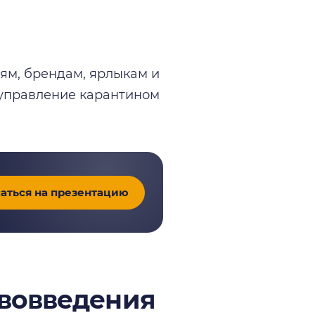
ям, брендам, ярлыкам и
т управление карантином
аться на презентацию
ововведения