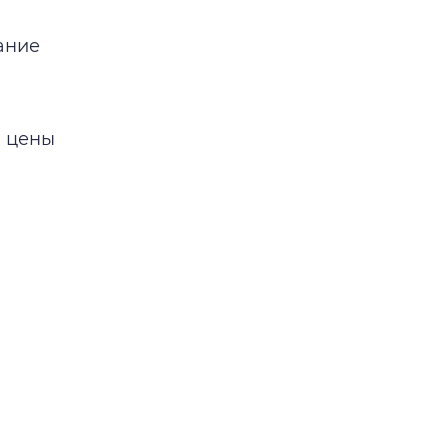
ание
й цены