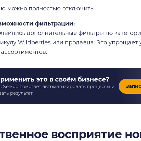
ю можно полностью отключить
озможности фильтрации:
оявились дополнительные фильтры по категори
тикулу Wildberries или продавца. Это упрощае
 ассортиментов.
применить это в своём бизнесе?
Запис
к SelSup помогает автоматизировать процессы и
ать результат.
твенное восприятие н