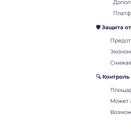
Допол
Платф
🛡️ Защита о
Предот
Эконом
Снижае
🔍 Контроль
Площад
Может 
Возмож