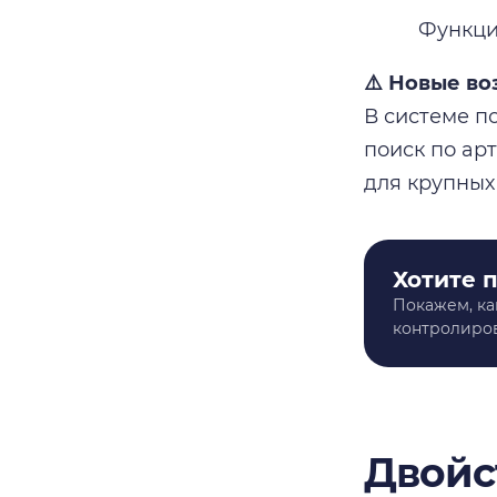
Функци
⚠️ Новые в
В системе п
поиск по ар
для крупных
Хотите 
Покажем, ка
контролиров
Двойс