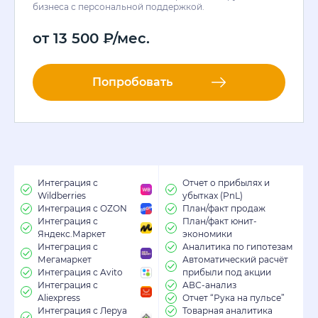
бизнеса с персональной поддержкой.
от
13 500
₽
/мес.
Попробовать
Интеграция с
Отчет о прибылях и
Wildberries
убытках (PnL)
Интеграция с OZON
План/факт продаж
Интеграция с
План/факт юнит-
Яндекс.Маркет
экономики
Интеграция с
Аналитика по гипотезам
Мегамаркет
Автоматический расчёт
Интеграция с Avito
прибыли под акции
Интеграция с
АВС-анализ
Aliexpress
Отчет “Рука на пульсе”
Интеграция с Леруа
Товарная аналитика