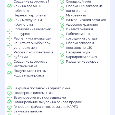
Создание карточек в 1
Складской учёт
клик на все МП и
Сборка FBS заказов из
кабинеты
одного окна
Перенос карточек в 1
Мгновенная
клик между МП и
синхронизация остатков
кабинетами
Адресное хранение
Копирование карточек
Инвентаризация
конкурентов
Рабочее место
Расчет и установка цен
сотрудника склада
Защита от ошибок при
Сборка заказов и
установке цен
поставок по ШК
Работа с комплектами и
Передача кода
дублями
маркировки по API
Создание карточек в
Разделение заказов
Честном знаке
Получение и печать
кодов маркировки
Закрытие поставок из одного окна
Поддержка системы DBS
Взаиморасчеты с поставщиками
Планирование закупок на основе продаж
Генерация файла с товарами для КАРГО
Закупки в валюте