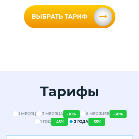
ВЫБРАТЬ ТАРИФ
Тарифы
1 МЕСЯЦ
3 МЕСЯЦА
6 МЕСЯЦЕВ
-
10
%
-
30
%
1 ГОД
2 ГОДА
-
45
%
-
55
%