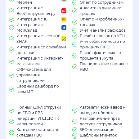
Мерлен
Отчет по сотрудникам
Интеграция с
Аналитика динамики
ВсеИнструменты.ру
продаж
Интеграция с 1С
Отчет о «Проблемных»
Интеграция с
товарах
МойСклад
Учёт и анализ расходов
Интеграция с Честный
Расчёт налогов по УСН
ЗНАК
Учёт себестоимости по
Интеграция со службами
принципу FIFO
доставки
Расчёт фактического
Интеграция с интернет-
процента выкупа
магазинами
Планирование поставок
CRM-система для
FBO
управления
сотрудниками
Сводный дашборд по
всем МП
Полный цикл отгрузки
Автоматический ввод и
по FBO и FBS
вывод из оборота
Генерация УПД ДОП с
Разграничение прав
маркировкой
доступа сотрудников
Контроль остатков по
SЕО оптимизация
складам FBO
Шаблоны этикеток