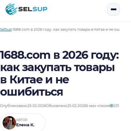
SelSup
Открыть
SelSup
›
1688.com в 2026 году: как закупать товары в Китае и не ошибить
1688.com в 2026 году:
как закупать товары
в Китае и не
ошибиться
Опубликовано
25.02.2026
Обновлено
25.02.2026
5 мин чтения
231
АВТОР
Елена К.