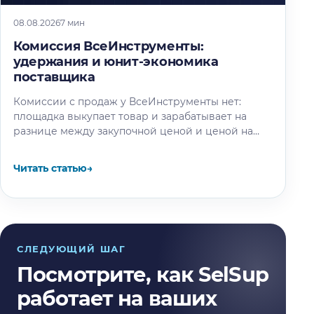
08.08.2026
7 мин
Комиссия ВсеИнструменты:
удержания и юнит-экономика
поставщика
Комиссии с продаж у ВсеИнструменты нет:
площадка выкупает товар и зарабатывает на
разнице между закупочной ценой и ценой на
витрине. Разбираем, где на самом…
Читать статью
→
СЛЕДУЮЩИЙ ШАГ
Посмотрите, как SelSup
работает на ваших