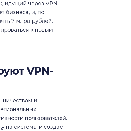
к, идущий через VPN-
 бизнеса, и, по
ять 7 млрд рублей.
тироваться к новым
руют VPN-
нничеством и
региональных
тивности пользователей.
ку на системы и создаёт