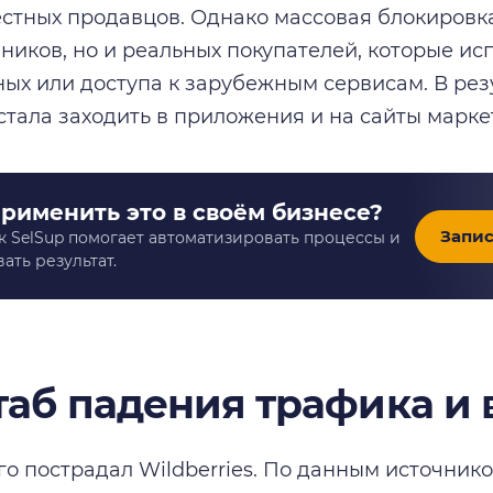
естных продавцов. Однако массовая блокировка
иков, но и реальных покупателей, которые ис
ых или доступа к зарубежным сервисам. В рез
стала заходить в приложения и на сайты марке
применить это в своём бизнесе?
Запис
к SelSup помогает автоматизировать процессы и
ать результат.
аб падения трафика и
го пострадал Wildberries. По данным источник