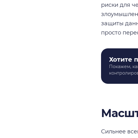
риски для ч
злоумышленн
защиты данн
просто пере
Хотите 
Покажем, ка
контролиров
Масшт
Сильнее все