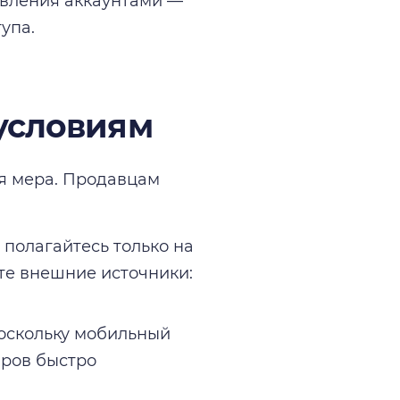
вления аккаунтами —
упа.
 условиям
ая мера. Продавцам
е полагайтесь только на
те внешние источники:
Поскольку мобильный
аров быстро