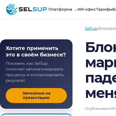
Платформа
⌄
ИИ-офис
Тарифы
Б
SelSup
SelSup
›
Блокиров
Бло
Хотите применить
это в своём бизнесе?
мар
Покажем, как SelSup
помогает автоматизировать
пад
процессы и контролировать
результат.
мен
Записаться на
презентацию
Опубликовано
19