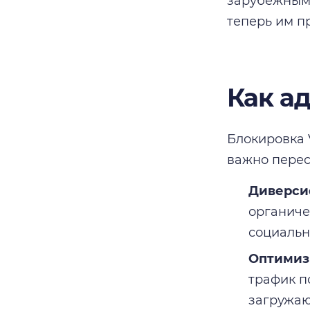
зарубежными
теперь им п
Как а
Блокировка 
важно перес
Диверси
органиче
социальн
Оптимиз
трафик п
загружаю