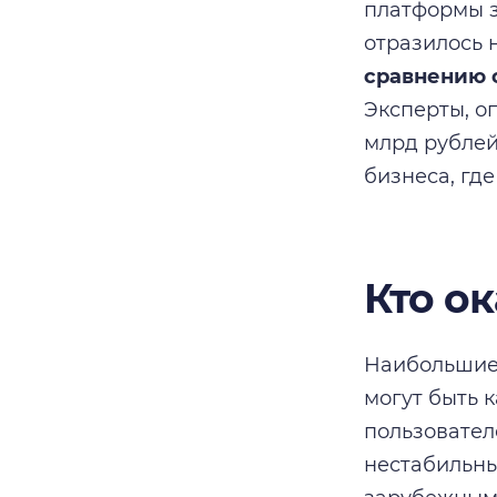
платформы з
отразилось 
сравнению 
Эксперты, о
млрд рублей
бизнеса, гд
Кто о
Наибольшие 
могут быть 
пользовател
нестабильны