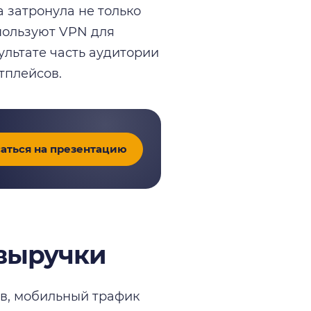
 затронула не только
пользуют VPN для
ультате часть аудитории
тплейсов.
аться на презентацию
 выручки
ов, мобильный трафик