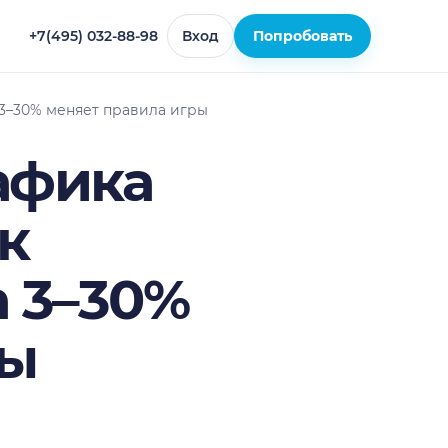
+7(495) 032-88-98
Вход
Попробовать
3–30% меняет правила игры
афика
к
 3–30%
ры