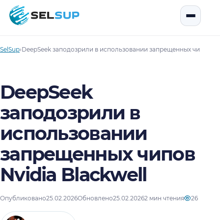
SelSup
Открыть
SelSup
›
DeepSeek заподозрили в использовании запрещенных чипов Nvi
DeepSeek
заподозрили в
использовании
запрещенных чипов
Nvidia Blackwell
Опубликовано
25.02.2026
Обновлено
25.02.2026
2 мин чтения
26