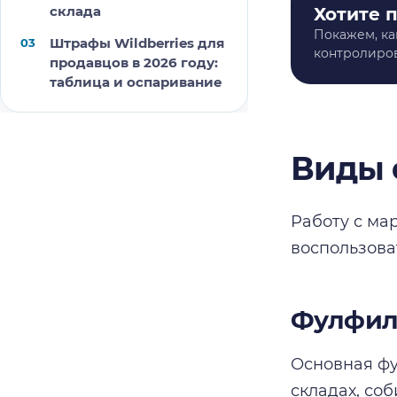
склада
Хотите 
Покажем, ка
Штрафы Wildberries для
контролиров
продавцов в 2026 году:
таблица и оспаривание
Виды 
Работу с ма
воспользова
Фулфил
Основная фу
складах, со