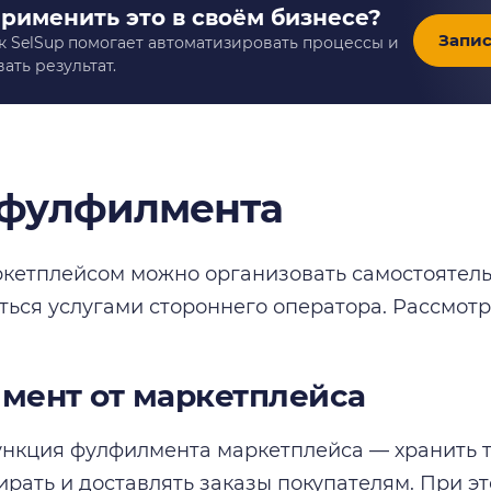
применить это в своём бизнесе?
Запис
к SelSup помогает автоматизировать процессы и
ать результат.
фулфилмента
ркетплейсом можно организовать самостоятель
ться услугами стороннего оператора. Рассмотр
мент от маркетплейса
нкция фулфилмента маркетплейса — хранить т
бирать и доставлять заказы покупателям. При э