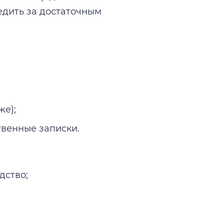
едить за достаточным
же);
твенные записки.
дство;