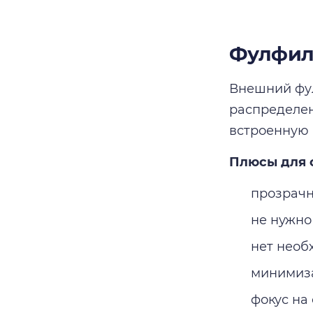
Фулфилм
Внешний фул
распределен
встроенную 
Плюсы для 
прозрачн
не нужно
нет необ
минимиза
фокус на