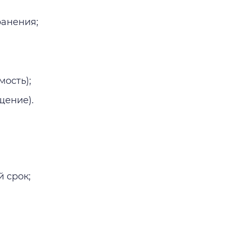
ранения;
ость);
щение).
 срок;