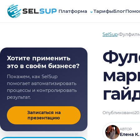
Платформа
⌄
Тарифы
Блог
Помо
SelSup
SelSup
›
Фулфилме
Фул
Хотите применить
это в своём бизнесе?
мар
Покажем, как SelSup
помогает автоматизировать
гайд
процессы и контролировать
результат.
Записаться на
Опубликовано
20
презентацию
АВТОР
Елена К.