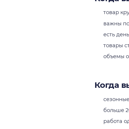
товар кр
важны по
есть ден
товары с
объемы о
Когда 
сезонные
больше 2
работа о