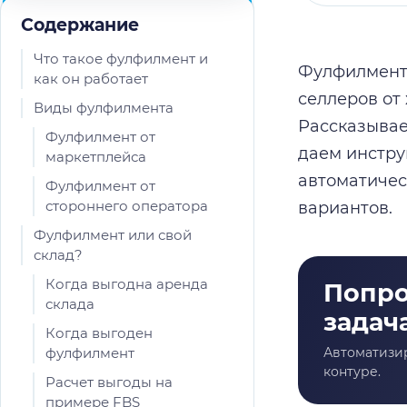
Содержание
Что такое фулфилмент и
Фулфилмент 
как он работает
селлеров от 
Виды фулфилмента
Рассказывае
Фулфилмент от
даем инстру
маркетплейса
автоматичес
Фулфилмент от
стороннего оператора
вариантов.
Фулфилмент или свой
склад?
Когда выгодна аренда
склада
Когда выгоден
фулфилмент
Расчет выгоды на
примере FBS