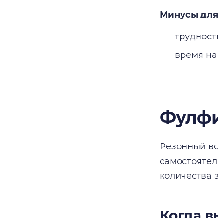
Минусы для
трудност
время на
Фулфи
Резонный во
самостоятел
количества з
Когда в