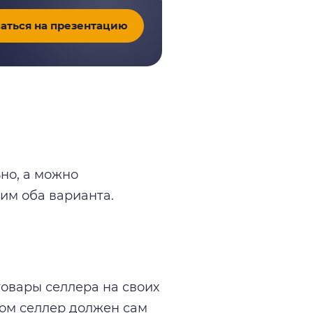
аться на презентацию
но, а можно
им оба варианта.
овары селлера на своих
том селлер должен сам