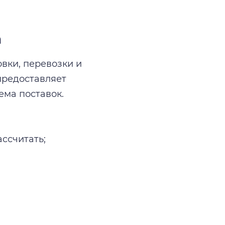
а
вки, перевозки и
предоставляет
ема поставок.
ссчитать;