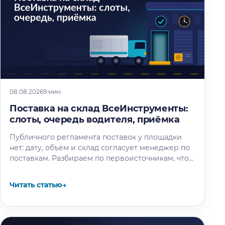
08.08.2026
9 мин
Поставка на склад ВсеИнструменты:
слоты, очередь водителя, приёмка
Публичного регламента поставок у площадки
нет: дату, объём и склад согласует менеджер по
поставкам. Разбираем по первоисточникам, что
известно об окне разгрузки и очереди…
Читать статью
→