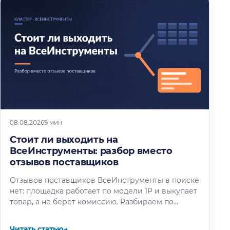
08.08.2026
9 мин
Стоит ли выходить на
ВсеИнструменты: разбор вместо
отзывов поставщиков
Отзывов поставщиков ВсеИнструменты в поиске
нет: площадка работает по модели 1P и выкупает
товар, а не берёт комиссию. Разбираем по
отчётности компании и партнёрским…
Читать статью
→