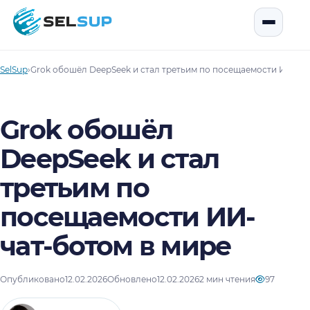
SelSup
Открыть
SelSup
›
Grok обошёл DeepSeek и стал третьим по посещаемости ИИ-чат
Grok обошёл
DeepSeek и стал
третьим по
посещаемости ИИ-
чат-ботом в мире
Опубликовано
12.02.2026
Обновлено
12.02.2026
2 мин чтения
97