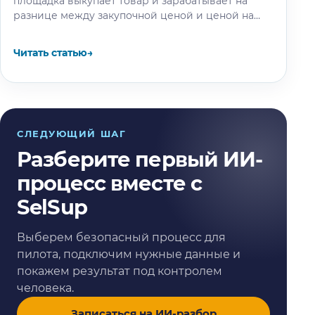
площадка выкупает товар и зарабатывает на
разнице между закупочной ценой и ценой на
витрине. Разбираем, где на самом…
Читать статью
→
СЛЕДУЮЩИЙ ШАГ
Разберите первый ИИ-
процесс вместе с
SelSup
Выберем безопасный процесс для
пилота, подключим нужные данные и
покажем результат под контролем
человека.
Записаться на ИИ-разбор