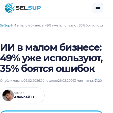
SelSup
Открыть
SelSup
›
ИИ в малом бизнесе: 49% уже используют, 35% боятся ошибок
ИИ в малом бизнесе:
49% уже используют,
35% боятся ошибок
Опубликовано
26.02.2026
Обновлено
26.02.2026
3 мин чтения
20
АВТОР
Алексей Н.