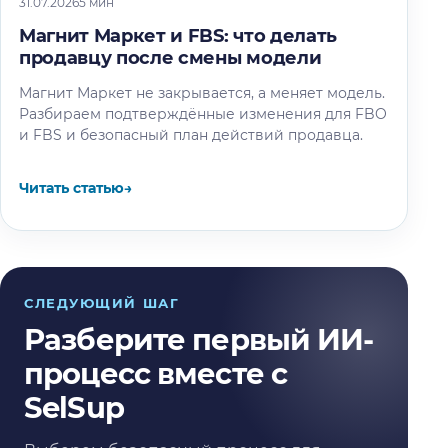
31.07.2026
5 мин
Магнит Маркет и FBS: что делать
продавцу после смены модели
Магнит Маркет не закрывается, а меняет модель.
Разбираем подтверждённые изменения для FBO
и FBS и безопасный план действий продавца.
Читать статью
→
СЛЕДУЮЩИЙ ШАГ
Разберите первый ИИ-
процесс вместе с
SelSup