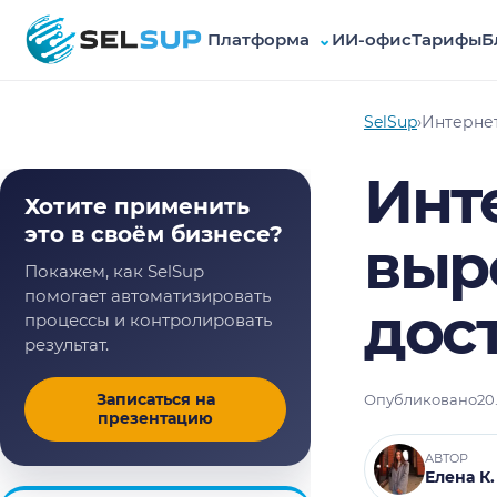
Платформа
⌄
ИИ-офис
Тарифы
Б
SelSup
SelSup
›
Интернет
Инт
Хотите применить
это в своём бизнесе?
выро
Покажем, как SelSup
помогает автоматизировать
дост
процессы и контролировать
результат.
Записаться на
Опубликовано
20
презентацию
АВТОР
Елена К.