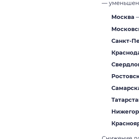
— уменьшени
Москва
—
Московс
Санкт-П
Краснод
Свердло
Ростовск
Самарск
Татарста
Нижегор
Красноя
Снижение до