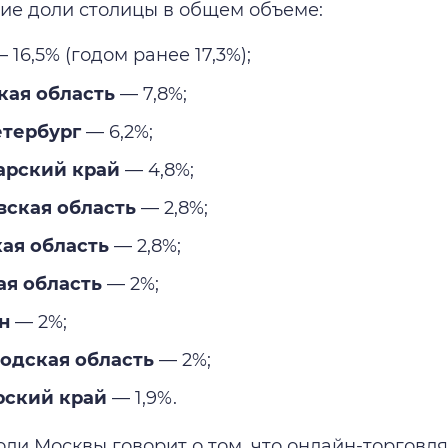
е доли столицы в общем объеме:
 16,5% (годом ранее 17,3%);
кая область
— 7,8%;
етербург
— 6,2%;
арский край
— 4,8%;
вская область
— 2,8%;
ая область
— 2,8%;
ая область
— 2%;
н
— 2%;
одская область
— 2%;
рский край
— 1,9%.
ли Москвы говорит о том, что онлайн-торговля