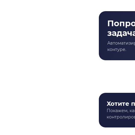
Хотите 
Покажем, ка
контролиров