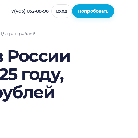
+7(495) 032-88-98
Вход
Попробовать
1,5 трлн рублей
в России
25 году,
 рублей