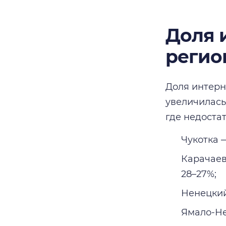
Доля 
регио
Доля интерн
увеличилас
где недоста
Чукотка —
Карачаев
28–27%;
Ненецкий
Ямало-Не