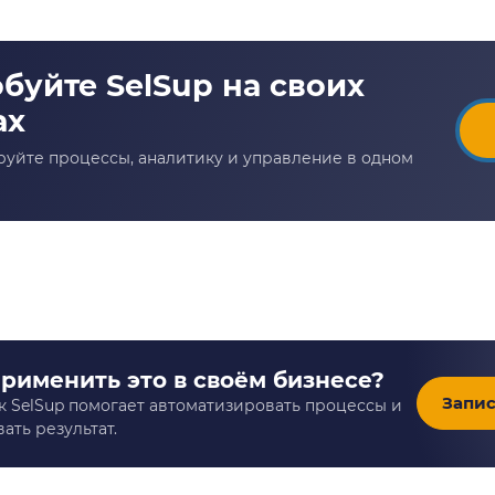
применить это в своём бизнесе?
Запис
к SelSup помогает автоматизировать процессы и
ать результат.