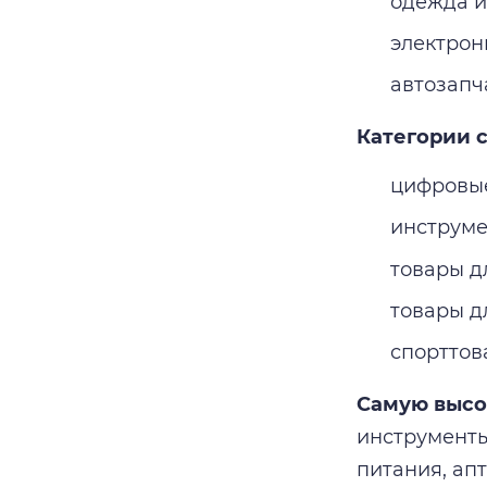
одежда и 
электрон
автозапч
Категории с
цифровые
инструме
товары д
товары дл
спорттов
Самую высо
инструменты
питания, апт