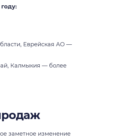
году:
области, Еврейская АО —
рай, Калмыкия — более
 продаж
мое заметное изменение