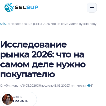
SelSup
Открыть
SelSup
›
Исследование рынка 2026: что на самом деле нужно покупател
Исследование
рынка 2026: что на
самом деле нужно
покупателю
Опубликовано
19.03.2026
Обновлено
19.03.2026
3 мин чтения
91
АВТОР
Елена К.