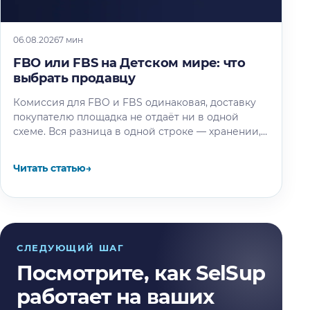
06.08.2026
7 мин
FBO или FBS на Детском мире: что
выбрать продавцу
Комиссия для FBO и FBS одинаковая, доставку
покупателю площадка не отдаёт ни в одной
схеме. Вся разница в одной строке — хранении,
и мы…
Читать статью
→
СЛЕДУЮЩИЙ ШАГ
Посмотрите, как SelSup
работает на ваших