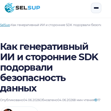
SelSup
Открыть
SelSup
›
Как генеративный ИИ и сторонние SDK подорвали безопасност
Как генеративный
ИИ и сторонние SDK
подорвали
безопасность
данных
Опубликовано
04.06.2026
Обновлено
04.06.2026
8 мин чтения
17