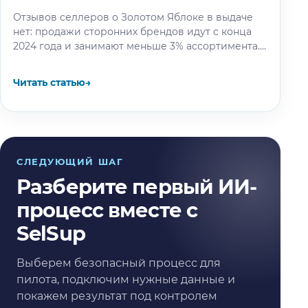
Отзывов селлеров о Золотом Яблоке в выдаче
нет: продажи сторонних брендов идут с конца
2024 года и занимают меньше 3% ассортимента.
Разбираем решение по…
Читать статью
→
СЛЕДУЮЩИЙ ШАГ
Разберите первый ИИ-
процесс вместе с
SelSup
Выберем безопасный процесс для
пилота, подключим нужные данные и
покажем результат под контролем