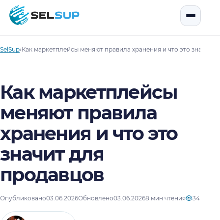
SelSup
Открыть
SelSup
›
Как маркетплейсы меняют правила хранения и что это значит д
Как маркетплейсы
меняют правила
хранения и что это
значит для
продавцов
Опубликовано
03.06.2026
Обновлено
03.06.2026
8 мин чтения
34