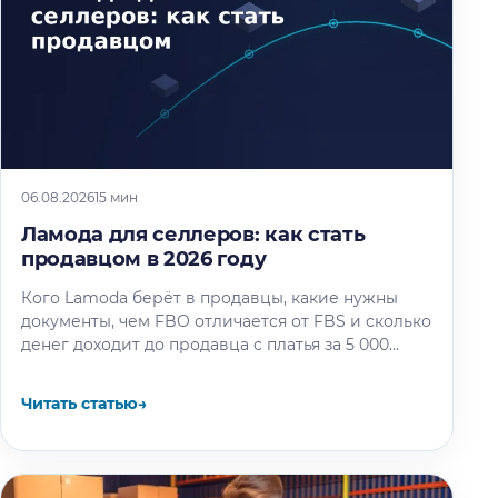
06.08.2026
15 мин
Ламода для селлеров: как стать
продавцом в 2026 году
Кого Lamoda берёт в продавцы, какие нужны
документы, чем FBO отличается от FBS и сколько
денег доходит до продавца с платья за 5 000…
Читать статью
→