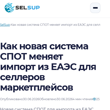
SelSup
Открыть
SelSup
›
Как новая система СПОТ меняет импорт из ЕАЭС для селлеров
Как новая система
СПОТ меняет
импорт из ЕАЭС для
селлеров
маркетплейсов
Опубликовано
30.06.2026
Обновлено
30.06.2026
4 мин чтения
25
Новая система СПОТ для импорта из ЕАЭС