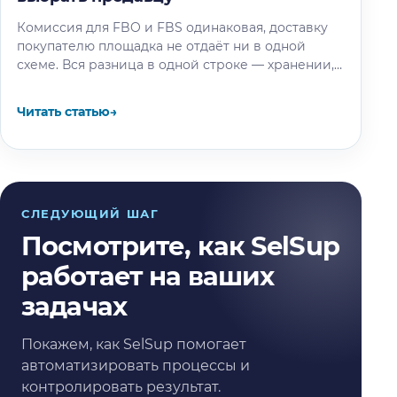
Комиссия для FBO и FBS одинаковая, доставку
покупателю площадка не отдаёт ни в одной
схеме. Вся разница в одной строке — хранении,
и мы…
Читать статью
→
СЛЕДУЮЩИЙ ШАГ
Посмотрите, как SelSup
работает на ваших
задачах
Покажем, как SelSup помогает
автоматизировать процессы и
контролировать результат.