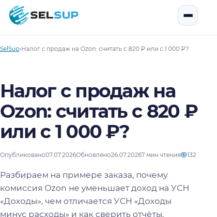
SelSup
Открыть
SelSup
›
Налог с продаж на Ozon: считать с 820 ₽ или с 1 000 ₽?
Налог с продаж на
Ozon: считать с 820 ₽
или с 1 000 ₽?
Опубликовано
07.07.2026
Обновлено
26.07.2026
7 мин чтения
132
Разбираем на примере заказа, почему
комиссия Ozon не уменьшает доход на УСН
«Доходы», чем отличается УСН «Доходы
минус расходы» и как сверить отчёты.