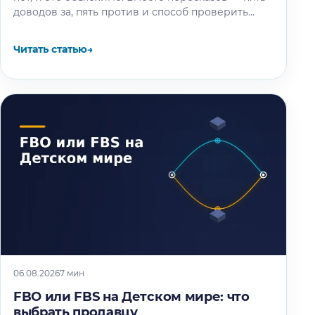
доводов за, пять против и способ проверить
площадку под свой товар…
Читать статью
→
06.08.2026
7 мин
FBO или FBS на Детском мире: что
выбрать продавцу