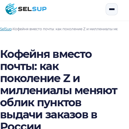
SelSup
Открыть
SelSup
›
Кофейня вместо почты: как поколение Z и миллениалы меняют 
Кофейня вместо
почты: как
поколение Z и
миллениалы меняют
облик пунктов
выдачи заказов в
России