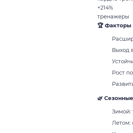
+214%
тренажеры
🏆 Факторы 
Расшир
Выход 
Устойч
Рост п
Развит
🌿 Сезонные
Зимой:
Летом: