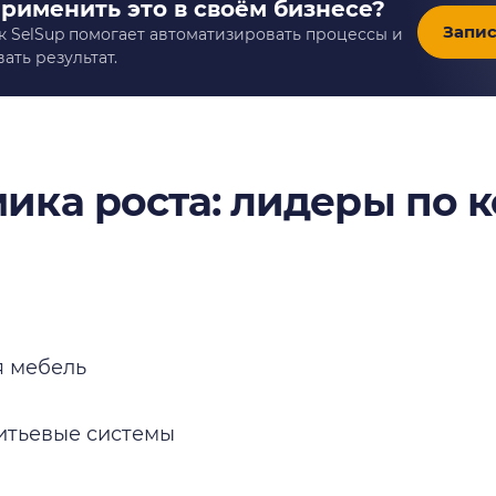
применить это в своём бизнесе?
Запис
к SelSup помогает автоматизировать процессы и
ать результат.
ика роста: лидеры по 
я мебель
итьевые системы