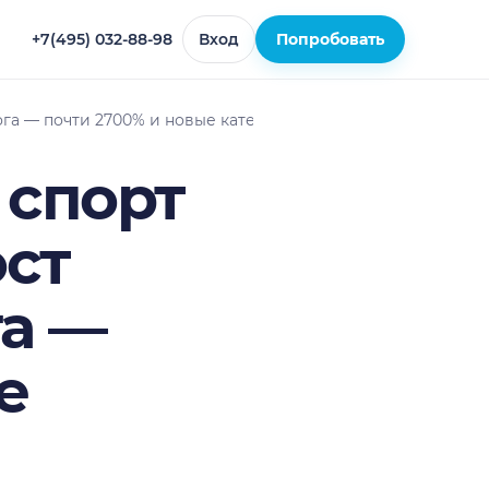
+7(495) 032-88-98
Вход
Попробовать
ога — почти 2700% и новые категории
 спорт
ост
га —
е