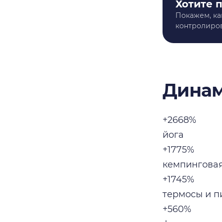
Хотите 
Покажем, ка
контролиров
Динам
+2668%
йога
+1775%
кемпингова
+1745%
термосы и п
+560%