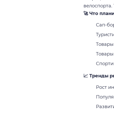
велоспорта.
🚀 Что план
Сап-бо
Турист
Товары
Товары
Спорти
📈 Тренды р
Рост и
Популя
Развит