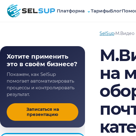
Платформа
⌄
Тарифы
Блог
Помо
SelSup
SelSup
›
М.Видео 
М.В
Хотите применить
это в своём бизнесе?
на 
Покажем, как SelSup
помогает автоматизировать
обор
процессы и контролировать
результат.
поч
Записаться на
презентацию
кат