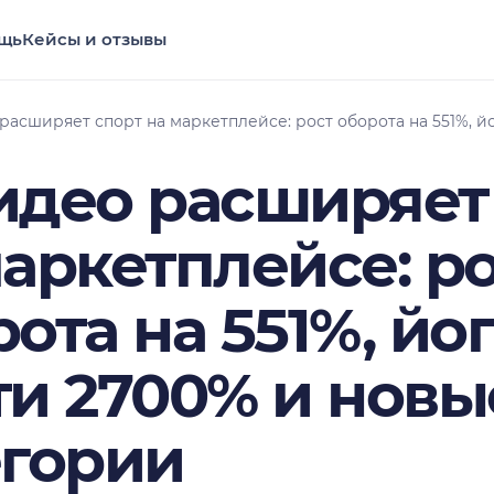
щь
Кейсы и отзывы
расширяет спорт на маркетплейсе: рост оборота на 551%, й
идео расширяет
маркетплейсе: р
ота на 551%, йо
ти 2700% и новы
егории