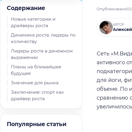
Содержание
Опубликовано
02
Новые категории и
АВТОР
драйверы роста
Алексей
Динамика роста: лидеры по
количеству
Лидеры роста в денежном
Сеть «М.Вид
выражении
активного о
Планы на ближайшее
подкатегори
будущее
для йоги, ф
Значение для рынка
объеме. По 
Заключение: спорт как
сравнению с
драйвер роста
увеличилось 
Популярные статьи