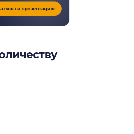
аться на презентацию
количеству