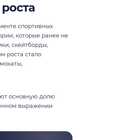
 роста
гменте спортивных
ории, которые ранее не
ки, скейтборды,
м роста стало
мокаты,
уют основную долю
венном выражении