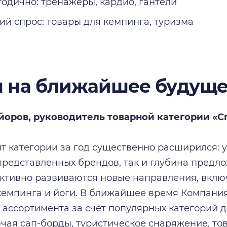
годично: тренажеры, кардио, гантели
ий спрос: товары для кемпинга, туризма
 на ближайшее будущ
айоров, руководитель товарной категории «
т категории за год существенно расширился: 
представленных брендов, так и глубина предл
Активно развиваются новые направления, вклю
кемпинга и йоги. В ближайшее время Компани
ассортимента за счет популярных категорий д
ючая сап-борды, туристическое снаряжение, то