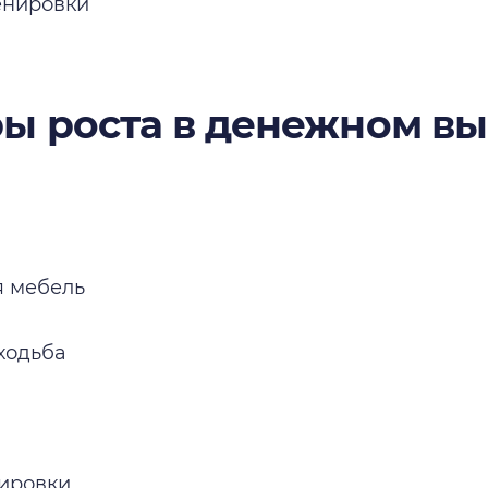
енировки
ы роста в денежном в
я мебель
ходьба
ировки