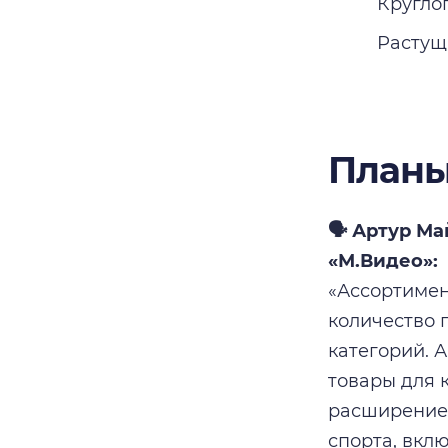
Кругло
Растущ
Планы
🗣️ Артур М
«М.Видео»:
«Ассортимен
количество 
категорий. 
товары для 
расширение 
спорта, вкл