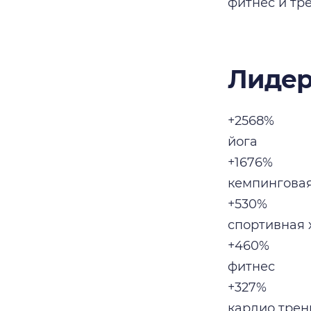
фитнес и тр
Лидер
+2568%
йога
+1676%
кемпингова
+530%
спортивная 
+460%
фитнес
+327%
кардио трен