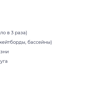
о в 3 раза)
скейтборды, бассейны)
изни
уга