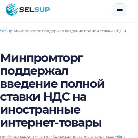
SelSup
Открыть
SelSup
›
Минпромторг поддержал введение полной ставки НДС на ино
Минпромторг
поддержал
введение полной
ставки НДС на
иностранные
интернет-товары
Опубликовано
08.05.2026
Обновлено
08.05.2026
6 мин чтения
81