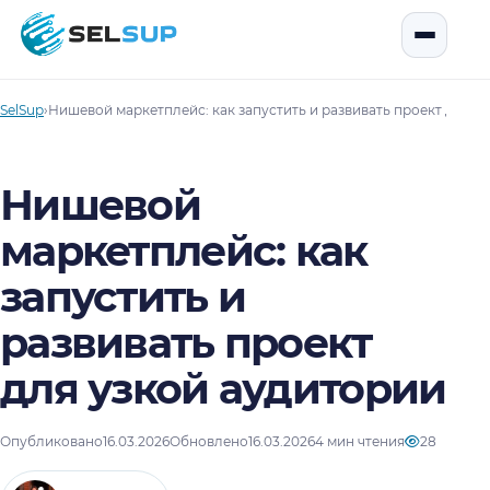
SelSup
Открыть
SelSup
›
Нишевой маркетплейс: как запустить и развивать проект для у
Нишевой
маркетплейс: как
запустить и
развивать проект
для узкой аудитории
Опубликовано
16.03.2026
Обновлено
16.03.2026
4 мин чтения
28