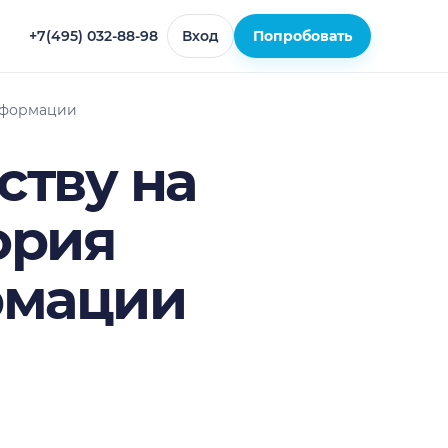
+7(495) 032-88-98
Вход
Попробовать
нсформации
ству на
ория
рмации