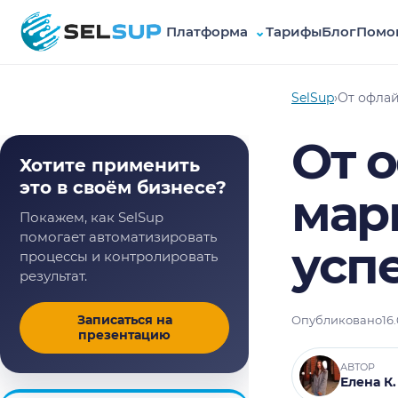
Платформа
⌄
Тарифы
Блог
Помо
SelSup
SelSup
›
От офлай
От 
Хотите применить
это в своём бизнесе?
мар
Покажем, как SelSup
помогает автоматизировать
усп
процессы и контролировать
результат.
Записаться на
Опубликовано
16
презентацию
АВТОР
Елена К.