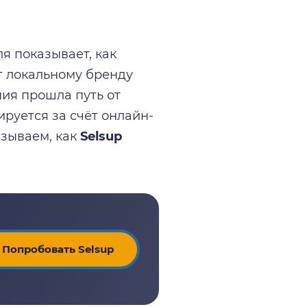
я показывает, как
т локальному бренду
ния прошла путь от
руется за счёт онлайн-
азываем, как
Selsup
Попробовать Selsup