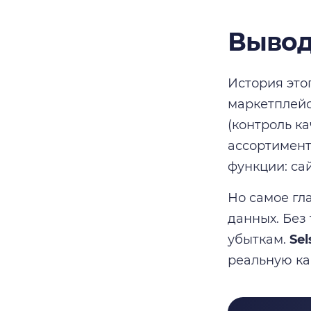
Выво
История это
маркетплейс
(контроль ка
ассортимент
функции: са
Но самое гл
данных. Без
убыткам.
Sel
реальную ка