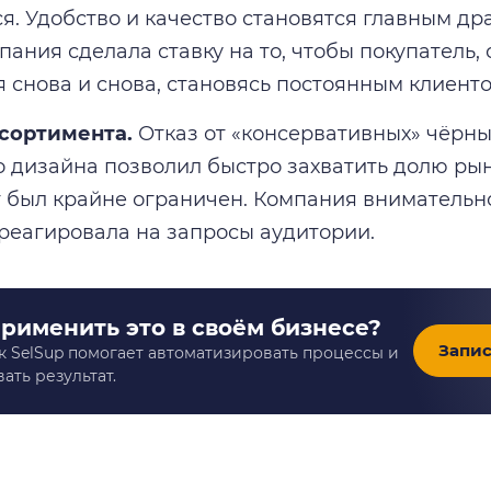
я. Удобство и качество становятся главным д
пания сделала ставку на то, чтобы покупатель,
 снова и снова, становясь постоянным клиенто
ссортимента.
Отказ от «консервативных» чёрны
о дизайна позволил быстро захватить долю рын
 был крайне ограничен. Компания внимательно
реагировала на запросы аудитории.
применить это в своём бизнесе?
Запис
к SelSup помогает автоматизировать процессы и
ать результат.