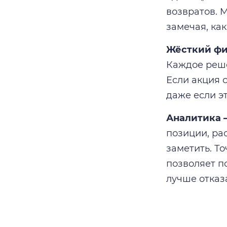
возвратов. 
замечая, ка
Жёсткий фи
Каждое реше
Если акция 
даже если э
Аналитика —
позиции, ра
заметить. Т
позволяет по
лучше отказ