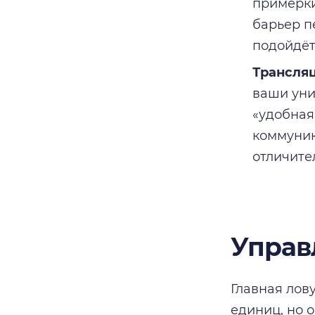
примерки
барьер пе
подойдёт
Трансля
ваши уни
«удобная
коммуник
отличите
Управ
Главная лов
единиц, но 