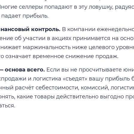
Многие селлеры попадают в эту ловушку, радуяс
к падает прибыль.
нансовый контроль.
В компании еженедельно
ние об участии в акциях принимается на основ
снижает маржинальность ниже целевого уровня
то означает временное снижение продаж.
 основа всего.
Если вы не просчитываете юн
спродажи и логистика «съедят» вашу прибыль б
очный расчёт себестоимости, комиссий, логисти
нять, какие товары действительно выгодно про
аться.