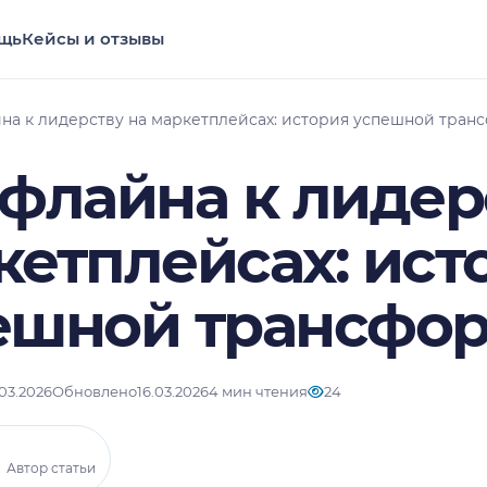
щь
Кейсы и отзывы
на к лидерству на маркетплейсах: история успешной тра
офлайна к лидер
кетплейсах: ист
ешной трансфо
.03.2026
Обновлено
16.03.2026
4 мин чтения
24
Автор статьи