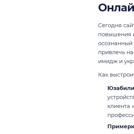
Онлай
Сегодня сай
повышения л
осознанный 
привлечь на
имидж и укр
Как выстрои
Юзабилит
устройст
клиента 
професси
Примерка