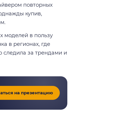
райвером повторных
 однажды купив,
м.
х моделей в пользу
ка в регионах, где
 следила за трендами и
аться на презентацию