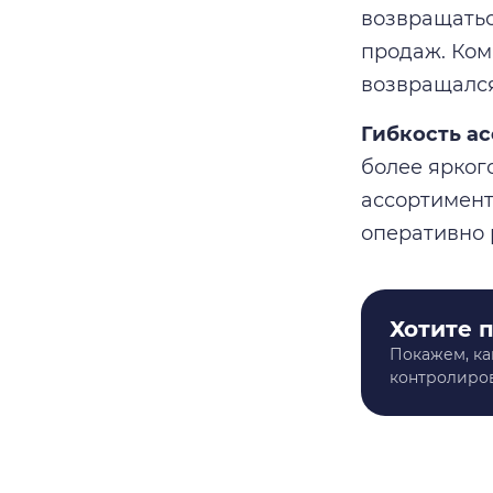
возвращатьс
продаж. Ком
возвращался
Гибкость а
более ярког
ассортимент
оперативно 
Хотите 
Покажем, ка
контролиров